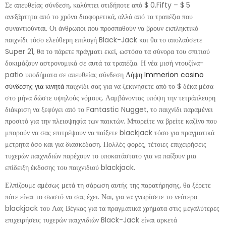
Σε απευθείας σύνδεση, καλύπτει οτιδήποτε από $ 0.Fifty – $ 5
ανεξάρτητα από το χρόνο διαφορετικά, αλλά από τα τραπέζια που
συναντιούνται. Οι άνθρωποι που προσπαθούν να βρουν εκπληκτικό
παιχνίδι τόσο ελεύθερη επιλογή Black-Jack και θα το απολαύσετε
Super 21, θα το πάρετε πράγματι εκεί, ωστόσο τα σύνορα του σπιτιού
δοκιμάζουν αστρονομικά σε αυτά τα τραπέζια.
Η νέα μισή ντουζίνα-
patio υποδήματα σε απευθείας σύνδεση
Λήψη Immerion casino
σύνδεσης για κινητά
παιχνίδι σας για να ξεκινήσετε από το $ δέκα μέσα
στο μήνα δώστε υψηλούς νόμους. Λαμβάνοντας υπόψη την τετράπλευρη
διάκριση να ξεφύγει από το Fantastic Nugget, το παιχνίδι παραμένει
προσιτό για την πλειοψηφία των παικτών. Μπορείτε να βρείτε καζίνο που
μπορούν να σας επιτρέψουν να παίξετε blackjack τόσο για πραγματικά
μετρητά όσο και για διασκέδαση. Πολλές φορές, τέτοιες επιχειρήσεις
τυχερών παιχνιδιών παρέχουν το υποκατάστατο για να παίξουν μια
επίδειξη έκδοσης του παιχνιδιού blackjack.
Ελπίζουμε αμέσως μετά τη σάρωση αυτής της παρατήρησης, θα ξέρετε
πότε είναι το σωστό να σας έχει. Ναι, για να γνωρίσετε το νεότερο
blackjack του Λας Βέγκας για τα πραγματικά χρήματα στις μεγαλύτερες
επιχειρήσεις τυχερών παιχνιδιών Black-Jack είναι αρκετά