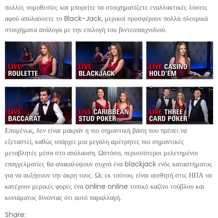
πολλές νομοθεσίες και μπορείτε να στοιχηματίζετε εναλλακτικές λύσεις
αφού απολαύσετε το Black-Jack, μερικοί προσφέρουν πολλά πλευρικά
στοιχήματα ανάλογα με την επιλογή του βιντεοπαιχνιδιού.
Επομένως, δεν είναι μακράν η πιο σημαντική βάση που πρέπει να
εξεταστεί, καθώς υπάρχει μια μεγάλη αμέτρητες πιο σημαντικές
μεταβλητές μέσα στο απόλαυση. Ωστόσο, περισσότεροι μελετημένοι
επαγγελματίες θα ανακαλύψουν συχνά ένα blackjack ενός καταστήματος
για να αυξήσουν την άκρη τους. Ως εκ τούτου, είναι αισθητή στις ΗΠΑ να
κατέχουν μερικές φορές ένα online online τοπικό καζίνο τούβλου και
κονιάματος δίνοντας ότι αυτό παραλλαγή.
Share: