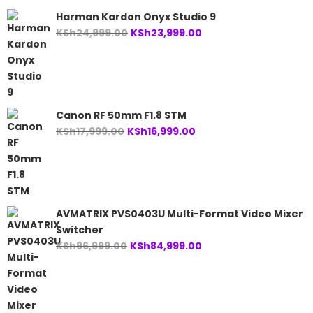
Harman Kardon Onyx Studio 9
Original
Current
KSh
24,999.00
KSh
23,999.00
price
price
was:
is:
KSh24,999.00.
KSh23,999.00.
Canon RF 50mm F1.8 STM
Original
Current
KSh
17,999.00
KSh
16,999.00
price
price
was:
is:
KSh17,999.00.
KSh16,999.00.
AVMATRIX PVS0403U Multi-Format Video Mixer
Switcher
Original
Current
KSh
96,999.00
KSh
84,999.00
price
price
was:
is:
KSh96,999.00.
KSh84,999.00.