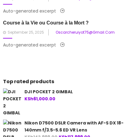
on
Auto-generated excerpt
Course à la Vie ou Course à la Mort ?
Posted
September 25, 2025
Oscarcheruiyot75@gmail.com
on
Auto-generated excerpt
Top rated products
DJI POCKET 2 GIMBAL
KSh
61,000.00
Nikon D7500 DSLR Camera with AF-S DX 18-
140mm f/3.5-5.6 ED VR Lens
Original
Current
KSh
142,999.00
KSh
117,999.00