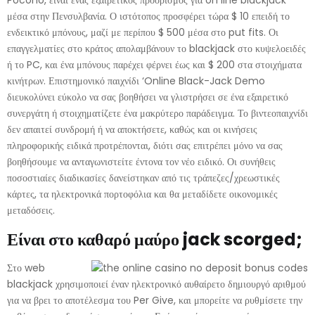
Pocono, είναι ένας εξαιρετικός προορισμός για on line blackjack
μέσα στην Πενσυλβανία. Ο ιστότοπος προσφέρει τώρα $ 10 επειδή το
ενδεικτικό μπόνους, μαζί με περίπου $ 500 μέσα στο put fits. Οι
επαγγελματίες στο κράτος απολαμβάνουν το blackjack στο κυψελοειδές
ή το PC, και ένα μπόνους παρέχει φέρνει έως και $ 200 στα στοιχήματα
κινήτρων. Επιστημονικό παιχνίδι ‘Online Black-Jack Demo
διευκολύνει εύκολο να σας βοηθήσει να γλιστρήσει σε ένα εξαιρετικό
συνεργάτη ή στοιχηματίζετε ένα μακρύτερο παράδειγμα. Το βιντεοπαιχνίδι
δεν απαιτεί συνδρομή ή να αποκτήσετε, καθώς και οι κινήσεις
πληροφορικής ειδικά προτρέπονται, διότι σας επιτρέπει μόνο να σας
βοηθήσουμε να ανταγωνιστείτε έντονα τον νέο ειδικό. Οι συνήθεις
ποσοστιαίες διαδικασίες δανείστηκαν από τις τράπεζες/χρεωστικές
κάρτες, τα ηλεκτρονικά πορτοφόλια και θα μεταδίδετε οικονομικές
μεταδόσεις.
Είναι στο καθαρό μαύρο jack scorged;
Στο web
blackjack χρησιμοποιεί έναν ηλεκτρονικό αυθαίρετο δημιουργό αριθμού
για να βρει το αποτέλεσμα του Per Give, και μπορείτε να ρυθμίσετε την