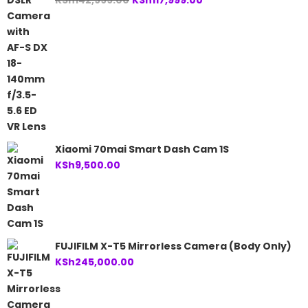
price
price
was:
is:
KSh142,999.00.
KSh117,999.00.
Xiaomi 70mai Smart Dash Cam 1S
KSh
9,500.00
FUJIFILM X-T5 Mirrorless Camera (Body Only)
KSh
245,000.00