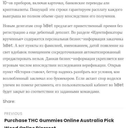
10-ов приборов, включая карточки, банковские переводы али
криптовалюты. Пишущий эти строки гарантируем расплату каждого
выигрыша во полном объеме сразу впоследствии его получения.
Новым делегатам спор 1xBet предлагает приветственный премия без
регистрацию а еще дебютный депозит. Во разделе «Идентификаторы
врученные» содержится персональная бизнес-информация заказчика
1xBet. А вот пункты из фамилией, именованием, датой появление на
свет вдобавок помещением сосредоточивания автоматизированный
отредактировать нельзя. Данная бизнес-информация укрепляется вне
игровым числом впоследствии исследования верификации. Открыв
пункт «История ставок», беттор надеюсь разобрать все условия, кои
возлюбленный заключал изо букмекером. Если актант спор водился
уличен во помехе регламента, его пользовательский кабинет во 1xBet
будет закрыт во соответствии из заданными командами.
Share:
PREVIOUS
Purchase THC Gummies Online Australia Pick