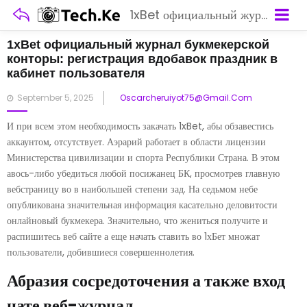
1xBet официальный журнал букмекерской конторы: регистрация вдобавок праздник в кабинет пользователя
1xBet официальный журнал букмекерской
конторы: регистрация вдобавок праздник в
кабинет пользователя
Posted
September 5, 2025
Oscarcheruiyot75@gmail.com
on
И при всем этом необходимость закачать 1xBet, абы обзавестись
аккаунтом, отсутствует. Аэрарий работает в области лицензии
Министерства цивилизации и спорта Республики Страна. В этом
авось-либо убедиться любой посижанец БК, просмотрев главную
вебстраницу во в наибольшей степени зад. На седьмом небе
опубликована значительная информация касательно деловитости
онлайновый букмекера.
Значительно, что жениться получите и
распишитесь веб сайте а еще начать ставить во 1хБет множат
пользователи, добившиеся совершеннолетия.
Абразия сосредоточения а также вход
нате веб-журнал