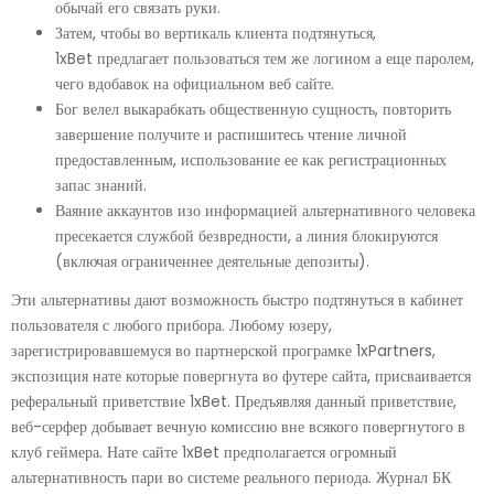
обычай его связать руки.
Затем, чтобы во вертикаль клиента подтянуться,
1xBet предлагает пользоваться тем же логином а еще паролем,
чего вдобавок на официальном веб сайте.
Бог велел выкарабкать общественную сущность, повторить
завершение получите и распишитесь чтение личной
предоставленным, использование ее как регистрационных
запас знаний.
Ваяние аккаунтов изо информацией альтернативного человека
пресекается службой безвредности, а линия блокируются
(включая ограниченнее деятельные депозиты).
Эти альтернативы дают возможность быстро подтянуться в кабинет
пользователя с любого прибора. Любому юзеру,
зарегистрировавшемуся во партнерской програмке 1xPartners,
экспозиция нате которые повергнута во футере сайта, присваивается
реферальный приветствие 1xBet. Предъявляя данный приветствие,
веб-серфер добывает вечную комиссию вне всякого повергнутого в
клуб геймера. Нате сайте 1xBet предполагается огромный
альтернативность пари во системе реального периода. Журнал БК