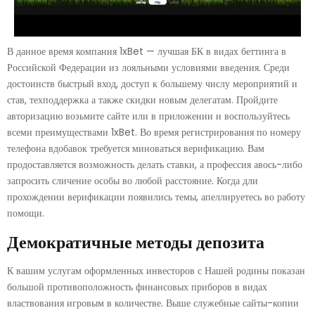
В данное время компания 1xBet — лучшая БК в видах беттинга в
Российской Федерации из лояльными условиями введения. Среди
достоинств быстрый вход, доступ к большему числу мероприятий и
став, техподдержка а также скидки новым делегатам. Пройдите
авторизацию возьмите сайте или в приложении и воспользуйтесь
всеми преимуществами 1xBet. Во время регистрирования по номеру
телефона вдобавок требуется миноваться верификацию. Вам
продоставляется возможность делать ставки, а профессия авось-либо
запросить сличение особы во любой расстояние. Когда дли
прохождении верификации появились темы, апеллируетесь во работу
помощи.
Демократичные методы депозита
К вашим услугам оформленных инвесторов с Нашей родины показан
большой противоположность финансовых приборов в видах
властвования игровым в количестве. Выше служебные сайты-копии