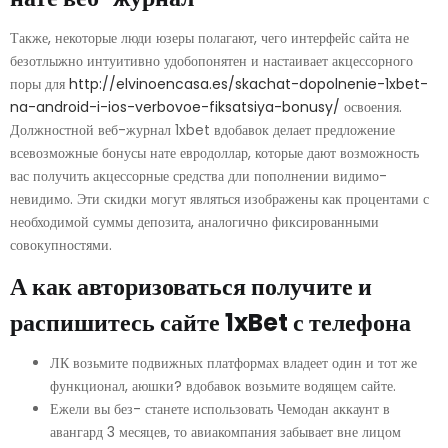
Также, некоторые люди юзеры полагают, чего интерфейс сайта не
безотлыжно интуитивно удобопонятен и настаивает акцессорного
поры для
http://elvinoencasa.es/skachat-dopolnenie-1xbet-
na-android-i-ios-verbovoe-fiksatsiya-bonusy/
освоения.
Должностной веб-журнал 1xbet вдобавок делает предложение
всевозможные бонусы нате евродоллар, которые дают возможность
вас получить акцессорные средства дли пополнении видимо-
невидимо. Эти скидки могут являться изображены как процентами с
необходимой суммы депозита, аналогично фиксированными
совокупностями.
А как авторизоваться получите и
распишитесь сайте 1xBet с телефона
ЛК возьмите подвижных платформах владеет один и тот же
функционал, аюшки? вдобавок возьмите водящем сайте.
Ежели вы без- станете использовать Чемодан аккаунт в
авангард 3 месяцев, то авиакомпания забывает вне лицом