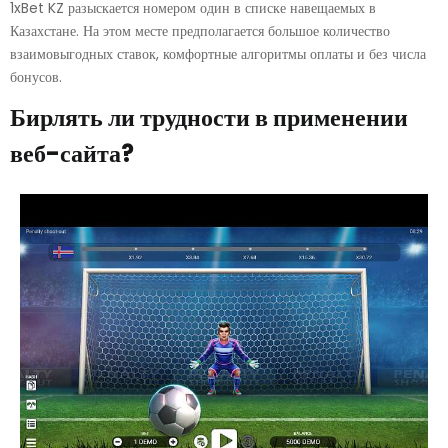
1xBet KZ разыскается номером один в списке навещаемых в
Казахстане. На этом месте предполагается большое количество
взаимовыгодных ставок, комфортные алгоритмы оплаты и без числа
бонусов.
Бирлять ли трудности в применении
веб-сайта?