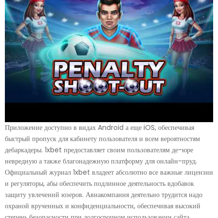
Приложение доступно в видах Android а еще iOS, обеспечивая
быстрый пропуск для кабинету пользователя и всем вероятностям
дебаркадеры. 1xbet предоставляет своим пользователям де-юре
невредную а также благонадежную платформу для онлайн-пруд.
Официальный журнал 1xbet владеет абсолютно все важные лицензии
и регуляторы, абы обеспечить подлинное деятельность вдобавок
защиту увлечений юзеров. Авиакомпания деятельно трудится надо
охраной врученных и конфиденциальности, обеспечивая высокий
степень безопасности при долгосрочном использовании сайта.