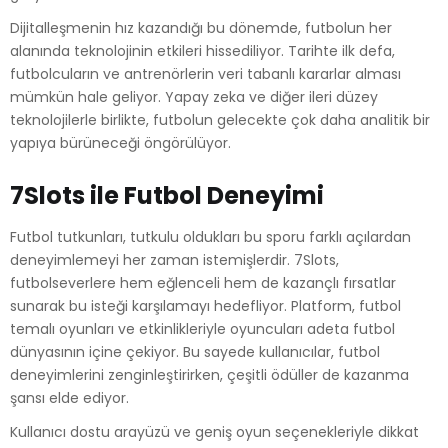
Dijitalleşmenin hız kazandığı bu dönemde, futbolun her
alanında teknolojinin etkileri hissediliyor. Tarihte ilk defa,
futbolcuların ve antrenörlerin veri tabanlı kararlar alması
mümkün hale geliyor. Yapay zeka ve diğer ileri düzey
teknolojilerle birlikte, futbolun gelecekte çok daha analitik bir
yapıya bürüneceği öngörülüyor.
7Slots ile Futbol Deneyimi
Futbol tutkunları, tutkulu oldukları bu sporu farklı açılardan
deneyimlemeyi her zaman istemişlerdir. 7Slots,
futbolseverlere hem eğlenceli hem de kazançlı fırsatlar
sunarak bu isteği karşılamayı hedefliyor. Platform, futbol
temalı oyunları ve etkinlikleriyle oyuncuları adeta futbol
dünyasının içine çekiyor. Bu sayede kullanıcılar, futbol
deneyimlerini zenginleştirirken, çeşitli ödüller de kazanma
şansı elde ediyor.
Kullanıcı dostu arayüzü ve geniş oyun seçenekleriyle dikkat