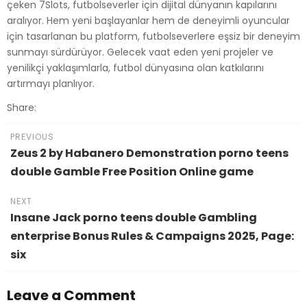
çeken 7Slots, futbolseverler için dijital dünyanın kapılarını
aralıyor. Hem yeni başlayanlar hem de deneyimli oyuncular
için tasarlanan bu platform, futbolseverlere eşsiz bir deneyim
sunmayı sürdürüyor. Gelecek vaat eden yeni projeler ve
yenilikçi yaklaşımlarla, futbol dünyasına olan katkılarını
artırmayı planlıyor.
Share:
PREVIOUS
Zeus 2 by Habanero Demonstration porno teens
double Gamble Free Position Online game
NEXT
Insane Jack porno teens double Gambling
enterprise Bonus Rules & Campaigns 2025, Page:
six
Leave a Comment