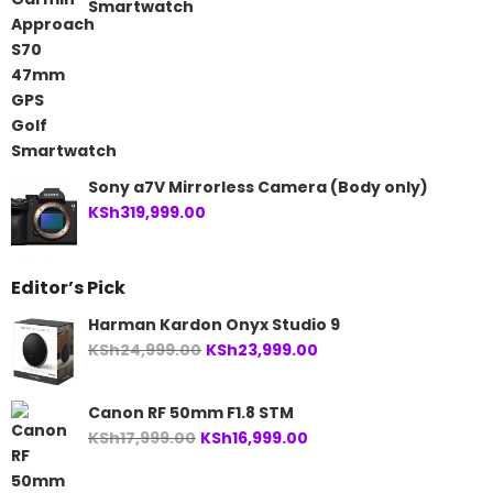
Smartwatch
Sony a7V Mirrorless Camera (Body only)
KSh
319,999.00
Editor’s Pick
Harman Kardon Onyx Studio 9
Original
Current
KSh
24,999.00
KSh
23,999.00
price
price
was:
is:
Canon RF 50mm F1.8 STM
KSh24,999.00.
KSh23,999.00.
Original
Current
KSh
17,999.00
KSh
16,999.00
price
price
was:
is: