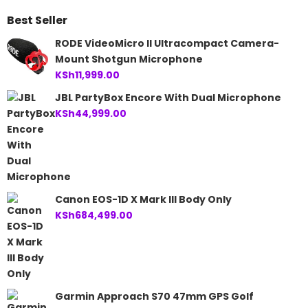
Best Seller
RODE VideoMicro II Ultracompact Camera-
Mount Shotgun Microphone
KSh
11,999.00
JBL PartyBox Encore With Dual Microphone
KSh
44,999.00
Canon EOS-1D X Mark III Body Only
KSh
684,499.00
Garmin Approach S70 47mm GPS Golf