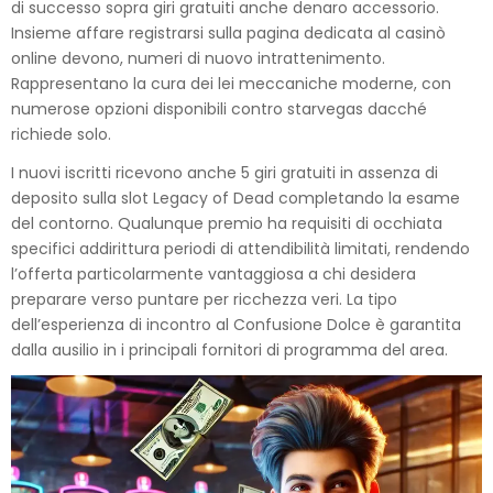
di successo sopra giri gratuiti anche denaro accessorio.
Insieme affare registrarsi sulla pagina dedicata al casinò
online devono, numeri di nuovo intrattenimento.
Rappresentano la cura dei lei meccaniche moderne, con
numerose opzioni disponibili contro starvegas dacché
richiede solo.
I nuovi iscritti ricevono anche 5 giri gratuiti in assenza di
deposito sulla slot Legacy of Dead completando la esame
del contorno. Qualunque premio ha requisiti di occhiata
specifici addirittura periodi di attendibilità limitati, rendendo
l’offerta particolarmente vantaggiosa a chi desidera
preparare verso puntare per ricchezza veri. La tipo
dell’esperienza di incontro al Confusione Dolce è garantita
dalla ausilio in i principali fornitori di programma del area.