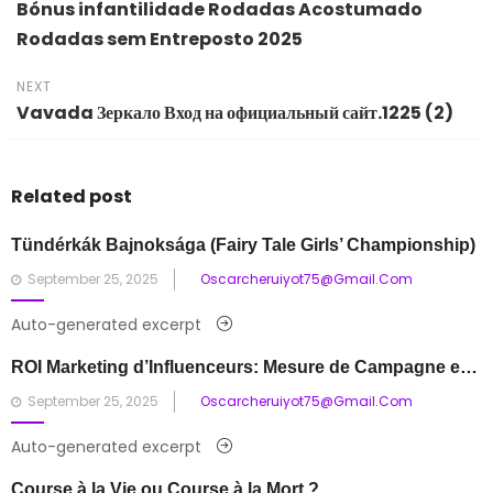
Bónus infantilidade Rodadas Acostumado
Rodadas sem Entreposto 2025
NEXT
Vavada Зеркало Вход на официальный сайт.1225 (2)
Related post
Tündérkák Bajnoksága
(Fairy Tale Girls’ Championship)
Posted
September 25, 2025
Oscarcheruiyot75@gmail.com
on
Auto-generated excerpt
ROI Marketing d’Influenceurs: Mesure de Campagne et Valeur de Partenariat
Posted
September 25, 2025
Oscarcheruiyot75@gmail.com
on
Auto-generated excerpt
Course à la Vie ou Course à la Mort ?