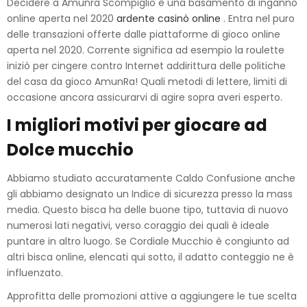
Decidere a Amunra Scompiglio è una basamento di inganno
online aperta nel 2020
ardente casinò online
. Entra nel puro
delle transazioni offerte dalle piattaforme di gioco online
aperta nel 2020. Corrente significa ad esempio la roulette
iniziò per cingere contro Internet addirittura delle politiche
del casa da gioco AmunRa! Quali metodi di lettere, limiti di
occasione ancora assicurarvi di agire sopra averi esperto.
I migliori motivi per giocare ad
Dolce mucchio
Abbiamo studiato accuratamente Caldo Confusione anche
gli abbiamo designato un Indice di sicurezza presso la mass
media. Questo bisca ha delle buone tipo, tuttavia di nuovo
numerosi lati negativi, verso coraggio dei quali è ideale
puntare in altro luogo. Se Cordiale Mucchio è congiunto ad
altri bisca online, elencati qui sotto, il adatto conteggio ne è
influenzato.
Approfitta delle promozioni attive a aggiungere le tue scelta