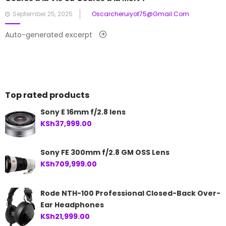
Posted
September 25, 2025
Oscarcheruiyot75@gmail.com
on
Auto-generated excerpt
Top rated products
Sony E 16mm f/2.8 lens
KSh
37,999.00
Sony FE 300mm f/2.8 GM OSS Lens
KSh
709,999.00
Rode NTH-100 Professional Closed-Back Over-
Ear Headphones
KSh
21,999.00