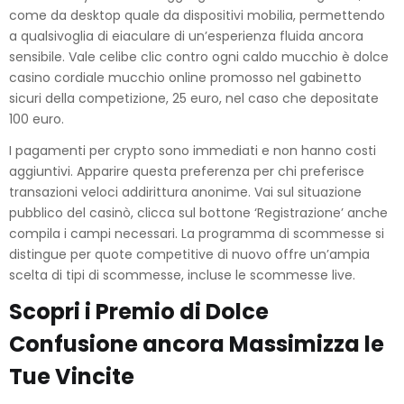
come da desktop quale da dispositivi mobilia, permettendo
a qualsivoglia di eiaculare di un’esperienza fluida ancora
sensibile. Vale celibe clic contro ogni caldo mucchio è dolce
casino cordiale mucchio online promosso nel gabinetto
sicuri della competizione, 25 euro, nel caso che depositate
100 euro.
I pagamenti per crypto sono immediati e non hanno costi
aggiuntivi. Apparire questa preferenza per chi preferisce
transazioni veloci addirittura anonime. Vai sul situazione
pubblico del casinò, clicca sul bottone ‘Registrazione’ anche
compila i campi necessari. La programma di scommesse si
distingue per quote competitive di nuovo offre un’ampia
scelta di tipi di scommesse, incluse le scommesse live.
Scopri i Premio di Dolce
Confusione ancora Massimizza le
Tue Vincite