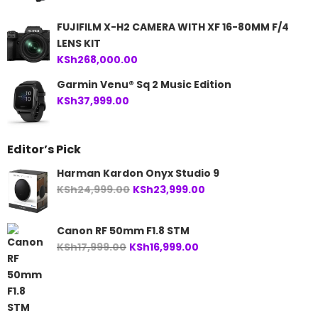
FUJIFILM X-H2 CAMERA WITH XF 16-80MM F/4
LENS KIT
KSh
268,000.00
Garmin Venu® Sq 2 Music Edition
KSh
37,999.00
Editor’s Pick
Harman Kardon Onyx Studio 9
Original
Current
KSh
24,999.00
KSh
23,999.00
price
price
was:
is:
Canon RF 50mm F1.8 STM
KSh24,999.00.
KSh23,999.00.
Original
Current
KSh
17,999.00
KSh
16,999.00
price
price
was:
is:
KSh17,999.00.
KSh16,999.00.