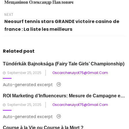
Мещанінов Олександр Павлович
NEXT
Neosurf tennis stars GRANDE victoire casino de
france : La liste les meilleurs
Related post
Tündérkák Bajnoksága
(Fairy Tale Girls’ Championship)
Posted
September 25, 2025
Oscarcheruiyot75@gmail.com
on
Auto-generated excerpt
ROI Marketing d’Influenceurs: Mesure de Campagne et Valeur de Partenariat
Posted
September 25, 2025
Oscarcheruiyot75@gmail.com
on
Auto-generated excerpt
Course à la Vie ou Course à la Mort ?