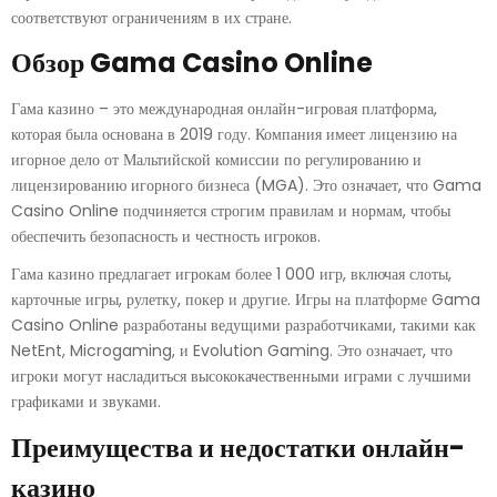
соответствуют ограничениям в их стране.
Обзор Gama Casino Online
Гама казино – это международная онлайн-игровая платформа,
которая была основана в 2019 году. Компания имеет лицензию на
игорное дело от Мальтийской комиссии по регулированию и
лицензированию игорного бизнеса (MGA). Это означает, что Gama
Casino Online подчиняется строгим правилам и нормам, чтобы
обеспечить безопасность и честность игроков.
Гама казино предлагает игрокам более 1 000 игр, включая слоты,
карточные игры, рулетку, покер и другие. Игры на платформе Gama
Casino Online разработаны ведущими разработчиками, такими как
NetEnt, Microgaming, и Evolution Gaming. Это означает, что
игроки могут насладиться высококачественными играми с лучшими
графиками и звуками.
Преимущества и недостатки онлайн-
казино