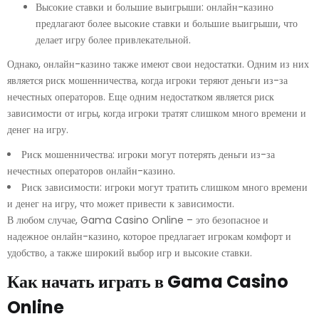
Высокие ставки и большие выигрыши: онлайн-казино
предлагают более высокие ставки и большие выигрыши, что
делает игру более привлекательной.
Однако, онлайн-казино также имеют свои недостатки. Одним из них
является риск мошенничества, когда игроки теряют деньги из-за
нечестных операторов. Еще одним недостатком является риск
зависимости от игры, когда игроки тратят слишком много времени и
денег на игру.
Риск мошенничества: игроки могут потерять деньги из-за
нечестных операторов онлайн-казино.
Риск зависимости: игроки могут тратить слишком много времени
и денег на игру, что может привести к зависимости.
В любом случае, Gama Casino Online – это безопасное и
надежное онлайн-казино, которое предлагает игрокам комфорт и
удобство, а также широкий выбор игр и высокие ставки.
Как начать играть в Gama Casino
Online