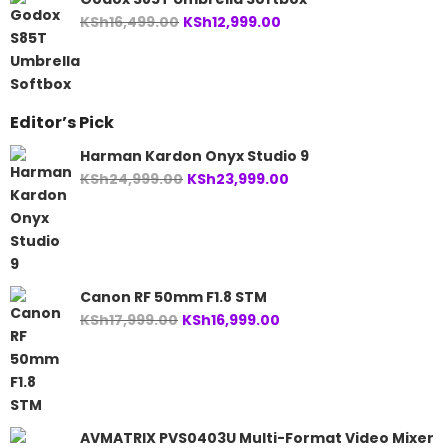
Original
Current
KSh
16,499.00
KSh
12,999.00
price
price
was:
is:
KSh16,499.00.
KSh12,999.00.
Editor’s Pick
Harman Kardon Onyx Studio 9
Original
Current
KSh
24,999.00
KSh
23,999.00
price
price
was:
is:
KSh24,999.00.
KSh23,999.00.
Canon RF 50mm F1.8 STM
Original
Current
KSh
17,999.00
KSh
16,999.00
price
price
was:
is:
KSh17,999.00.
KSh16,999.00.
AVMATRIX PVS0403U Multi-Format Video Mixer