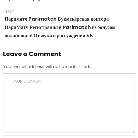
NEXT
Париматч Parimatch Букмекерская контора
ПариМатч Регистрация в Parimatch из бонусом
онлайновый Отзвуки в рассуждении БК
Leave a Comment
Your email address will not be published.