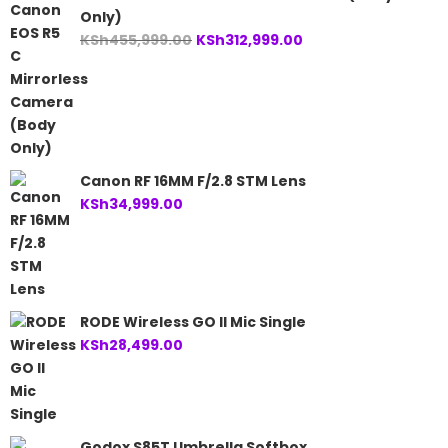
Only)
Original
Current
KSh
455,999.00
KSh
312,999.00
price
price
was:
is:
KSh455,999.00.
KSh312,999.00.
Canon RF 16MM F/2.8 STM Lens
KSh
34,999.00
RODE Wireless GO II Mic Single
KSh
28,499.00
Godox S85T Umbrella Softbox