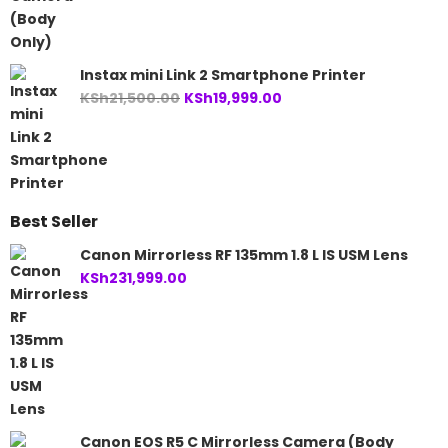
Instax mini Link 2 Smartphone Printer
Original
Current
KSh
21,500.00
KSh
19,999.00
price
price
was:
is:
KSh21,500.00.
KSh19,999.00.
Best Seller
Canon Mirrorless RF 135mm 1.8 L IS USM Lens
KSh
231,999.00
Canon EOS R5 C Mirrorless Camera (Body