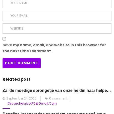
Save my name, email, and website in this browser for
the next time I comment.
Related post
Zal de moedige sprongetje van onze heldin haar helpen de gevaarlijke ovens op chicken road te overwi
Posted
September 24, 2025
0 comment
on
Oscarcheruiyot75@gmail.com