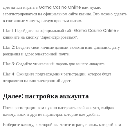
Для начала играть в Gama Casino Online вам нужно
зарегистрироваться на официальном сайте казино. Это можно сделать
в считанные минуты, следуя простым шагам:
Шаг 1: Перейдите на официальный сайт Gama Casino Online и
кликните на кнопку “Зарегистрироваться”.
Шаг 2: Введите свои личные данные, включая имя, фамилию, дату
рождения и адрес электронной почты.
Шаг 3: Создайте уникальный пароль для вашего аккаунта.
Шаг 4: Ожидайте подтверждения регистрации, которое будет
отправлено на ваш электронный адрес.
Далее: настройка аккаунта
После регистрации вам нужно настроить свой аккаунт, выбрав
валюту, язык и другие параметры, которые вам удобны.
Выберите валюту, в которой вы хотите играть, и язык, который вам