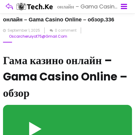
онлайн – Gama Casino Online – обзор.336
онлайн – Gama Casino Online – обзор.336
Posted
September 1, 2025
0 comment
on
Oscarcheruiyot75@gmail.com
Гама казино онлайн –
Gama Casino Online –
обзор
▶️