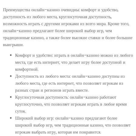
Преимущества онлайн-казино очевидны: комфорт и удобство,
доступность из любого места, круглосуточная доступность,
возможность играть с другими игроками из всего мира. Кроме того,
онлайн-казино предлагают более широкий выбор игр, чем
традиционные казино, а также более высокие ставки и более большие
выигрыши.
Комфорт и удобство: играть в онлайн-казино можно из любого
места, где есть интернет, что делает игру более доступной и
комфортной.
Доступность из любого места: онлайн-казино доступны из
любого места, где есть интернет, что позволяет игрокам из
разных стран и регионов играть вместе.
Круглосуточная доступность: онлайн-казино работают
круглосуточно, что позволяет игрокам играть в любое время
суток.
Широкий выбор игр: онлайн-казино предлагают более
широкий выбор игр, чем традиционные казино, что позволяет
игрокам выбрать игру, которая им понравится.