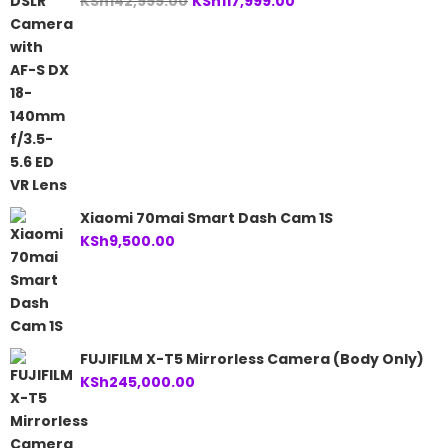
KSh
142,999.00
KSh
117,999.00
price
price
was:
is:
KSh142,999.00.
KSh117,999.00.
Xiaomi 70mai Smart Dash Cam 1S
KSh
9,500.00
FUJIFILM X-T5 Mirrorless Camera (Body Only)
KSh
245,000.00