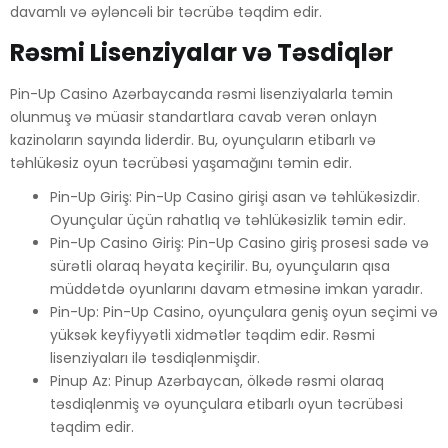
davamlı və əyləncəli bir təcrübə təqdim edir.
Rəsmi Lisenziyalar və Təsdiqlər
Pin-Up Casino Azərbaycanda rəsmi lisenziyalarla təmin
olunmuş və müasir standartlara cavab verən onlayn
kazinoların sayında liderdir. Bu, oyunçuların etibarlı və
təhlükəsiz oyun təcrübəsi yaşamağını təmin edir.
Pin-Up Giriş: Pin-Up Casino girişi asan və təhlükəsizdir.
Oyunçular üçün rahatlıq və təhlükəsizlik təmin edir.
Pin-Up Casino Giriş: Pin-Up Casino giriş prosesi sadə və
sürətli olaraq həyata keçirilir. Bu, oyunçuların qısa
müddətdə oyunlarını davam etməsinə imkan yaradır.
Pin-Up: Pin-Up Casino, oyunçulara geniş oyun seçimi və
yüksək keyfiyyətli xidmətlər təqdim edir. Rəsmi
lisenziyaları ilə təsdiqlənmişdir.
Pinup Az: Pinup Azərbaycan, ölkədə rəsmi olaraq
təsdiqlənmiş və oyunçulara etibarlı oyun təcrübəsi
təqdim edir.