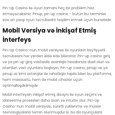
Pin-Up Casino ilə oyun zamanı heç bir problem hiss
etməyəcəksiniz. Pinup, pin up casino – bütün bu terminlər
sizə ən yaxşı oyun təcrübəsini təqdim etmək üçün buradadır.
Mobil Versiya və İnkişaf Etmiş
İnterfeys
Pin-Up Casino-nun mobil versiyası ilə oyunların keyfiyyətli
təcrübəsini hər yerdən əldə edə bilərsiniz. Pin-up casino giriş
və ya pin up giriş vasitəsilə asanlıqla hesabınıza daxil olun və
istənilən vaxt oyunlara başlayın. Pin-up casino, pinap və ya
pinup az kimi axtarışlar ilə rahatlıqla tapıla bilən bu platforma,
həm masaüstü, həm də mobil cihazlar üçün
optimallaşdırılmışdır.
Mobil interfeysin inkişaf etmiş dizaynı ilə oyun seçimi və
idarəetmə prosesləri daha asan və intuitiv olur. Pin-Up
Casino-nun mobil versiyası, sürətli yüklənmə və müasir
texnologiyalarla təmin olunmuşdur ki, bu da oyunçulara