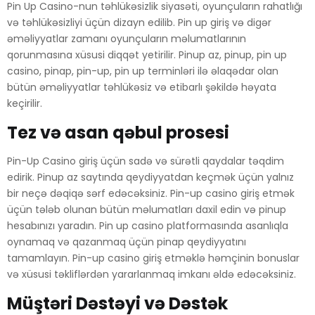
Pin Up Casino-nun təhlükəsizlik siyasəti, oyunçuların rahatlığı
və təhlükəsizliyi üçün dizayn edilib. Pin up giriş və digər
əməliyyatlar zamanı oyunçuların məlumatlarının
qorunmasına xüsusi diqqət yetirilir. Pinup az, pinup, pin up
casino, pinap, pin-up, pin up terminləri ilə əlaqədar olan
bütün əməliyyatlar təhlükəsiz və etibarlı şəkildə həyata
keçirilir.
Tez və asan qəbul prosesi
Pin-Up Casino giriş üçün sadə və sürətli qaydalar təqdim
edirik. Pinup az saytında qeydiyyatdan keçmək üçün yalnız
bir neçə dəqiqə sərf edəcəksiniz. Pin-up casino giriş etmək
üçün tələb olunan bütün məlumatları daxil edin və pinup
hesabınızı yaradın. Pin up casino platformasında asanlıqla
oynamaq və qazanmaq üçün pinap qeydiyyatını
tamamlayın. Pin-up casino giriş etməklə həmçinin bonuslar
və xüsusi təkliflərdən yararlanmaq imkanı əldə edəcəksiniz.
Müştəri Dəstəyi və Dəstək