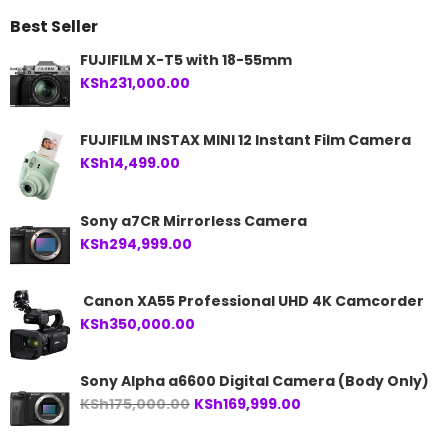
was:
is:
Best Seller
KSh21,500.00.
KSh19,999.00.
FUJIFILM X-T5 with 18-55mm
KSh
231,000.00
FUJIFILM INSTAX MINI 12 Instant Film Camera
KSh
14,499.00
Sony a7CR Mirrorless Camera
KSh
294,999.00
Canon XA55 Professional UHD 4K Camcorder
KSh
350,000.00
Sony Alpha a6600 Digital Camera (Body Only)
Original
Current
KSh
175,000.00
KSh
169,999.00
price
price