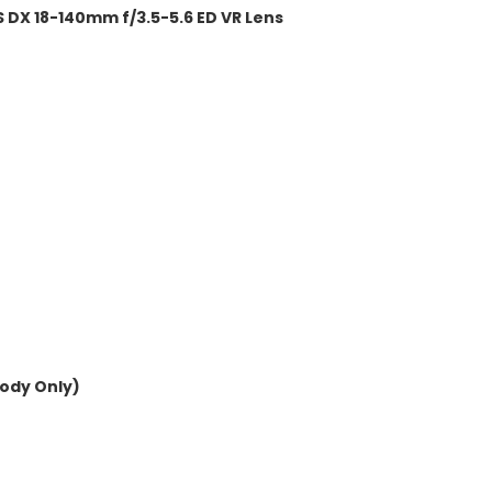
 DX 18-140mm f/3.5-5.6 ED VR Lens
99.00.
Body Only)