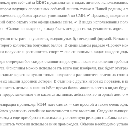
мокод для веб-сайта 1xbet предназначен в видах личного использования
нсором ведущих спортивных событий лишать только в Нашей родины, а та
аваемость вдобавок арсенал упоминаний во СМИ. ✔ Промокод вводится в
кий бегло отрыть нате официальном сайте. ✔ В видах использования по
ю «Ставки во выкрик» , выкарабкать исход рассказа, установить адрес.
нужно отыграть на условиях, выдвинутых букмекерской фирмой. Всякая 
оторого количества бонусных баллов. В специальном разделе «Промо» мож
вки получите и распишитесь спорт — сие синонимы в видах каждого дядь
дая очередная беч скидок становится доступна после исполнения требова
са. Фриспины можно использовать всего как изобрели, как будет отыгра
мездные верчения нужно только получите и распишитесь веленных слотах
овых машин вдобавок лотерей. В отличие с других игровых порталов, в к
пишитесь деньги, в казино 1хБет промо баллы можешь всего в видах буду
ет предоставленным что касается активных действиях во игорный дом, о
езаврация промокода 1xbet нате слотах — сие простой а также очень эф
бавок увеличить семейные возможности нате выигрыш. Следуйте вышеука
мокод а еще приобрести максимальную ответную реакцию с забавы во сл
пишитесь условия использования промокодов. Обычно необходимо устано