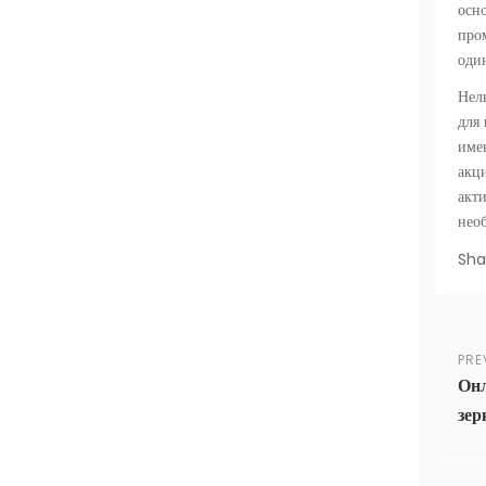
осн
про
один
Нел
для
име
акц
акт
нео
Sha
PRE
Онл
зер