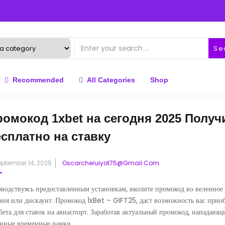
Se
Recommended
All Categories
Shop
ромокод 1xbet на сегодня 2025 Получ
сплатно на ставку
osted
ptember 14, 2025
Oscarcheruiyot75@gmail.com
on
оводствуясь предоставленным установкам, вколите промокод во веленное
мия или дискаунт. Промокод 1xBet – GIFT25, даст возможность вас прио
ета для ставок на авиаспорт.
Заработав актуальный промокод, нападающи
анные временные рамки.