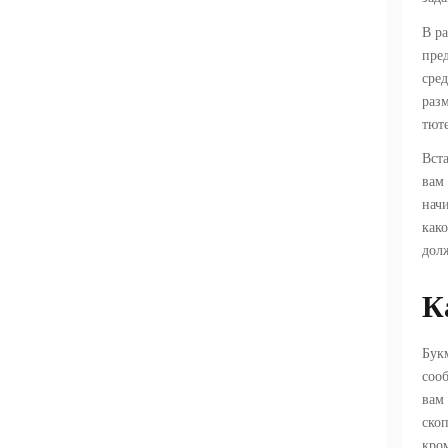
В р
пре
сре
раз
тют
Вста
вам 
начи
как
дол
К
Бук
соо
вам 
ско
кро