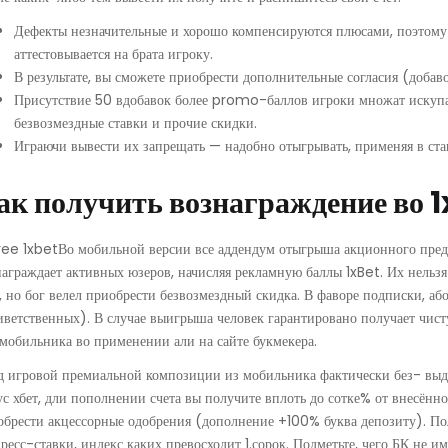
Дефекты незначительные и хорошо компенсируются плюсами, поэтому
аттестовывается на брата игроку.
В результате, вы сможете приобрести дополнительные согласия (добав
Присутствие 50 вдобавок более promo-баллов игроки множат искупа
безвозмездные ставки и прочие скидки.
Играючи вывести их запрещать — надобно отыгрывать, применяя в ста
ак получить вознаграждение во 
Во мобильной версии все аддендум отыгрыша акционного пред
награждает активных юзеров, начисляя рекламную баллы 1xBet. Их нельзя
, но бог велел приобрести безвозмездный скидка. В фаворе подписки, аб
иветственных). В случае выигрыша человек гарантировано получает чист
 мобильника во применении али на сайте букмекера.
д игровой премиальной композиции из мобильника фактически без- выде
ус хбет, дли пополнении счета вы получите вплоть до сотке% от внесённ
обрести акцессорные одобрения (дополнение +100% буква депозиту). П
ресс-ставки, индекс каких превосходит 1.сорок. Подметьте, чего БК не и