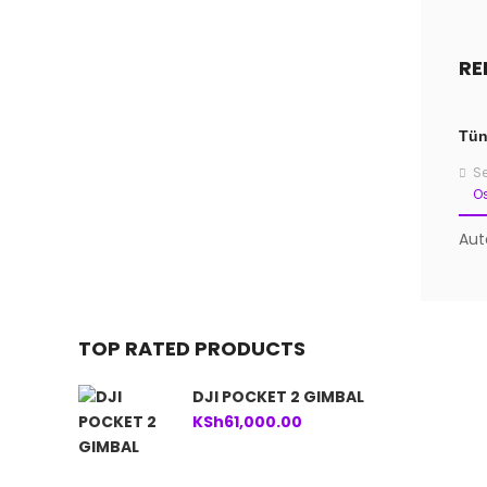
RE
Tün
Gir
P
S
O
Aut
TOP RATED PRODUCTS
DJI POCKET 2 GIMBAL
KSh
61,000.00