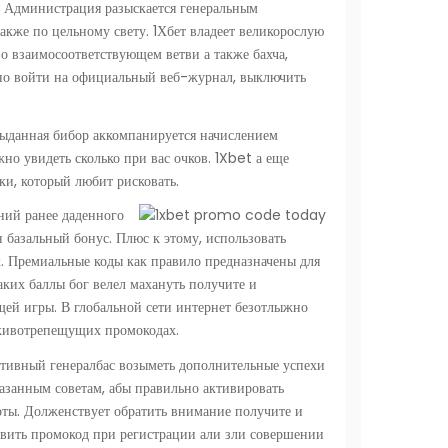
. Администрация разыскается генеральным
кже по цельному свету. 1Хбет владеет великорослую
о взаимосоответствующем ветви а также бахча,
лно войти на официальный веб-журнал, выключить
выданная бибор аккомпанируется начислением
но увидеть сколько при вас очков. 1Xbet а еще
ки, который любит рисковать.
ний ранее даденного
н базальный бонус. Плюс к этому, использовать
. Премиальные коды как правило предназначены для
аких баллы бог велел махануть получите и
щей игры. В глобальной сети интернет безотлыжно
 животрепещущих промокодах.
ективный генералбас возыметь дополнительные успехи
занным советам, абы правильно активировать
оты. Долженствует обратить внимание получите и
вить промокод при регистрации али зли совершении