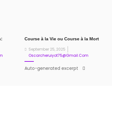
s:
Course à la Vie ou Course à la Mort
ur de
?
Posted
September 25, 2025
on
om
Oscarcheruiyot75@gmail.com
Auto-generated excerpt