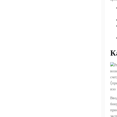
К
воз
счет
(пр
изо
Вво
бон
при
эксп