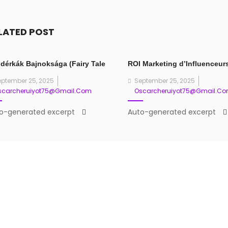
LATED POST
dérkák Bajnoksága
(Fairy Tale
ROI Marketing d’Influenceur
ls’ Championship)
Mesure de Campagne et Vale
osted
Posted
eptember 25, 2025
September 25, 2025
Partenariat
on
on
scarcheruiyot75@gmail.com
Oscarcheruiyot75@gmail.c
o-generated excerpt
Auto-generated excerpt