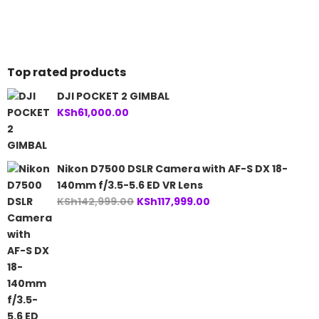
Top rated products
DJI POCKET 2 GIMBAL
KSh
61,000.00
Nikon D7500 DSLR Camera with AF-S DX 18-
140mm f/3.5-5.6 ED VR Lens
Original
Current
KSh
142,999.00
KSh
117,999.00
price
price
was:
is:
KSh142,999.00.
KSh117,999.00.