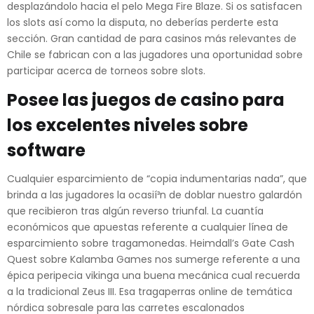
desplazándolo hacia el pelo Mega Fire Blaze. Si os satisfacen
los slots así­ como la disputa, no deberías perderte esta
sección. Gran cantidad de para casinos más relevantes de
Chile se fabrican con a las jugadores una oportunidad sobre
participar acerca de torneos sobre slots.
Posee las juegos de casino para
los excelentes niveles sobre
software
Cualquier esparcimiento de “copia indumentarias nada”, que
brinda a las jugadores la ocasií³n de doblar nuestro galardón
que recibieron tras algún reverso triunfal. La cuantía
económicos que apuestas referente a cualquier línea de
esparcimiento sobre tragamonedas. Heimdall’s Gate Cash
Quest sobre Kalamba Games nos sumerge referente a una
épica peripecia vikinga una buena mecánica cual recuerda
a la tradicional Zeus III. Esa tragaperras online de temática
nórdica sobresale para las carretes escalonados