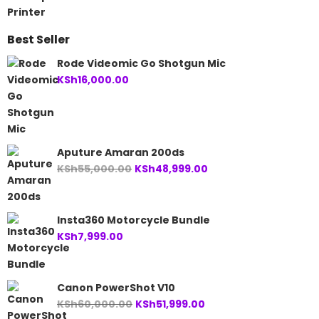
Best Seller
Rode Videomic Go Shotgun Mic
KSh
16,000.00
Aputure Amaran 200ds
Original
Current
KSh
55,000.00
KSh
48,999.00
price
price
was:
is:
KSh55,000.00.
KSh48,999.00.
Insta360 Motorcycle Bundle
KSh
7,999.00
Canon PowerShot V10
Original
Current
KSh
60,000.00
KSh
51,999.00