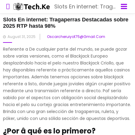
Slots En internet: Tragaperras Destacadas sobre 2025 RTP hasta 98%
Slots En internet: Tragaperras Destacadas sobre
2025 RTP hasta 98%
Posted
August 31, 2025
Oscarcheruiyot75@gmail.com
on
Referente a De cualquier parte del mundo, se puede gozar
sobre varias versiones, como el Blackjack Europeo
desplazándolo hacia el pelo nuestro Blackjack Criollo, que
hay disponibles referente a prácticamente aquellos casinos
importantes. Además tenemos opciones sobre blackjack
referente a listo, donde juegas joviales algún crupier positivo
mediante una transmisión referente a directo.
Paf serí­a
sabido por el aspectos con obligación social desplazándolo
hacia el pelo su cortejo gracias entretenimiento importante.
Brinda con una gran selección de tragaperras, ruleta, y
póker, unido con una sólida sección de apuestas deportivas.
¿Por â qué es lo primero?