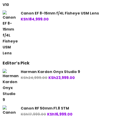
price
price
was:
is:
KSh60,000.00.
KSh51,999.00.
Canon EF 8-15mm f/4L Fisheye USM Lens
KSh
184,999.00
Editor’s Pick
Harman Kardon Onyx Studio 9
Original
Current
KSh
24,999.00
KSh
23,999.00
price
price
was:
is:
KSh24,999.00.
KSh23,999.00.
Canon RF 50mm F1.8 STM
Original
Current
KSh
17,999.00
KSh
16,999.00