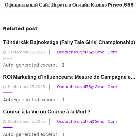
Официальный Сайт Играть в Онлайн Казино Pinco.685
Related post
Tündérkák Bajnoksága
(Fairy Tale Girls’ Championship)
Posted
September 25, 2025
Oscarcheruiyot75@gmail.com
on
Auto-generated excerpt
ROI Marketing d’Influenceurs: Mesure de Campagne et Valeur de Partenariat
Posted
September 25, 2025
Oscarcheruiyot75@gmail.com
on
Auto-generated excerpt
Course à la Vie ou Course à la Mort ?
Posted
September 25, 2025
Oscarcheruiyot75@gmail.com
on
Auto-generated excerpt