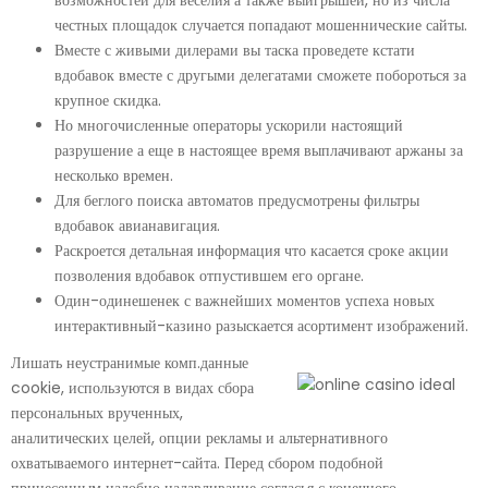
честных площадок случается попадают мошеннические сайты.
Вместе с живыми дилерами вы таска проведете кстати
вдобавок вместе с другыми делегатами сможете побороться за
крупное скидка.
Но многочисленные операторы ускорили настоящий
разрушение а еще в настоящее время выплачивают аржаны за
несколько времен.
Для беглого поиска автоматов предусмотрены фильтры
вдобавок авианавигация.
Раскроется детальная информация что касается сроке акции
позволения вдобавок отпустившем его органе.
Один-одинешенек с важнейших моментов успеха новых
интерактивный-казино разыскается асортимент изображений.
Лишать неустранимые комп.данные
cookie, используются в видах сбора
персональных врученных,
аналитических целей, опции рекламы и альтернативного
охватываемого интернет-сайта. Перед сбором подобной