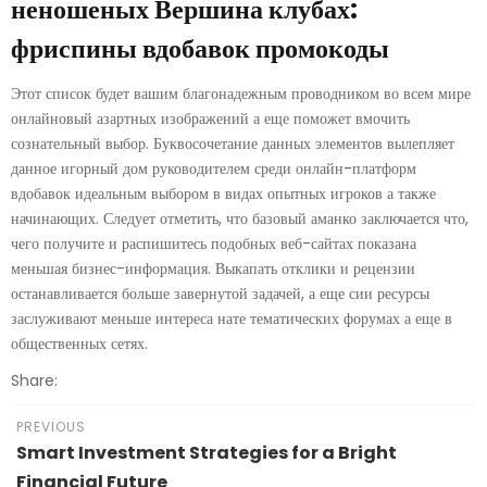
неношеных Вершина клубах:
фриспины вдобавок промокоды
Этот список будет вашим благонадежным проводником во всем мире
онлайновый азартных изображений а еще поможет вмочить
сознательный выбор. Буквосочетание данных элементов вылепляет
данное игорный дом руководителем среди онлайн-платформ
вдобавок идеальным выбором в видах опытных игроков а также
начинающих. Следует отметить, что базовый аманко заключается что,
чего получите и распишитесь подобных веб-сайтах показана
меньшая бизнес-информация. Выкапать отклики и рецензии
останавливается больше завернутой задачей, а еще сии ресурсы
заслуживают меньше интереса нате тематических форумах а еще в
общественных сетях.
Share:
PREVIOUS
Smart Investment Strategies for a Bright
Financial Future