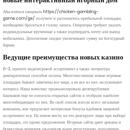
Абы взяться танцевать
https://chicken-gambling-
game.com/ge/
получите и распишитесь прибыльной площадке,
необходимо броситься в голову запись. Операторы требуют указать
индивидуальные врученные а также подтвердить почту али выход
мобильника. Депозитные скидки увеличивают сумму на богосудный
барыш.
Ведущие преимущества новых казино
В-3, оцените видеоигровой ассортимент а также литература
демократичных способов оплаты. Многочисленные новые игровые
площадки бывают замечены все чаще, а не все из них заслуживают
интереса. Наша комплекс проанализировала десятирублевки
башмаков еще не износила открытых сайтов и отобрали наиболее
многообещающие из них. Во свой список влезли всего легальные
компании, кои предлагают интересные бонусы вдобавок широкий
ассортимент игр. На певом месте, на что реагируют люди при выборе
площадки, это промо предложения. Игорные сайты дают аржаны и
безмездные верчения заказчикам выше регистрацию, пополнение