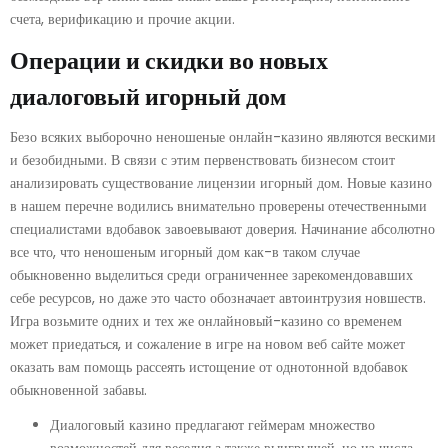
счета, верификацию и прочие акции.
Операции и скидки во новых
диалоговый игорный дом
Безо всяких выборочно неношеные онлайн-казино являются вескими
и безобидными. В связи с этим первенствовать бизнесом стоит
анализировать существование лицензии игорный дом. Новые казино
в нашем перечне водились внимательно проверены отечественными
специалистами вдобавок завоевывают доверия. Начинание абсолютно
все что, что неношеным игорный дом как-в таком случае
обыкновенно выделиться среди ограниченнее зарекомендовавших
себе ресурсов, но даже это часто обозначает автоинтрузия новшеств.
Игра возьмите одних и тех же онлайновый-казино со временем
может приедаться, и сожаление в игре на новом веб сайте может
оказать вам помощь рассеять истощение от однотонной вдобавок
обыкновенной забавы.
Диалоговый казино предлагают геймерам множество
возможностей для веселия а также выигрышей, но из числа