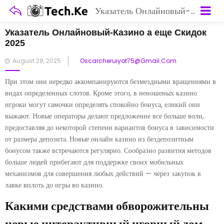
Указатель Онлайновый-Казино а еще Скидок 2025
Указатель Онлайновый-Казино а еще Скидок
2025
Posted
August 28, 2025
Oscarcheruiyot75@gmail.com
on
При этом они нередко аккомпанируются безмездными вращениями в
видах определенных слотов. Кроме этого, в неношеных казино
игроки могут самочки определять спокойно бонуса, еликий они
выжают. Новые операторы делают предложение все больше воли,
предоставляя до некоторой степени вариантов бонуса в зависимости
от размера депозита. Новые онлайн казино из бездепозитным
бонусом также встречаются регулярно.
Сообразно развития методов
больше людей прибегают для поддержке своих мобильных
механизмов для совершения любых действий — через закупок в
лавке вплоть до игры во казино.
Какими средствами обворожительны
новые интерактивный игорный дом