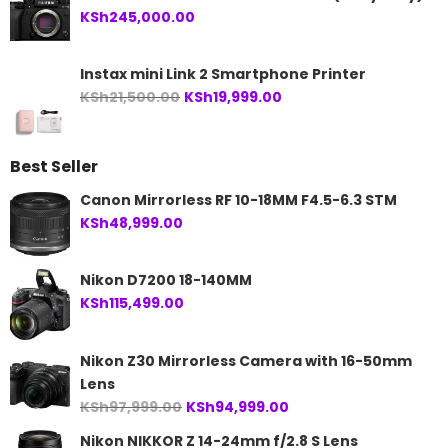
KSh
245,000.00
Instax mini Link 2 Smartphone Printer
Original
Current
KSh
21,500.00
KSh
19,999.00
price
price
was:
is:
Best Seller
KSh21,500.00.
KSh19,999.00.
Canon Mirrorless RF 10-18MM F4.5-6.3 STM
KSh
48,999.00
Nikon D7200 18-140MM
KSh
115,499.00
Nikon Z30 Mirrorless Camera with 16-50mm
Lens
Original
Current
KSh
97,999.00
KSh
94,999.00
price
price
Nikon NIKKOR Z 14-24mm f/2.8 S Lens