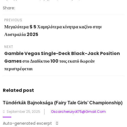
Share:
PREVIOUS
Μεγαλύτερα $ 5 Χαμηλότερα κίνητρα καζίνο στην
Αυστραλία 2025
NEXT
Gamble Vegas Single-Deck Black-Jack Position
Games στο Διαδίκτυο 100 τοις εκατό δωρεάν
περιστρέφεται
Related post
Tündérkák Bajnoksága
(Fairy Tale Girls’ Championship)
Posted
September 25, 2025
Oscarcheruiyot75@gmail.com
on
Auto-generated excerpt