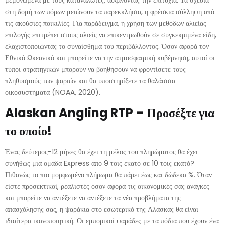
στη δομή των πόρων μειώνουν τα παρεκκλήσια, η φρέσκια σύλληψη από
τις ακούσιες ποικιλίες. Για παράδειγμα, η χρήση των μεθόδων αλιείας
επιλογής επιτρέπει στους αλιείς να επικεντρωθούν σε συγκεκριμένα είδη,
ελαχιστοποιώντας το συναίσθημα του περιβάλλοντος. Όσον αφορά τον
Εθνικό Ωκεανικό και μπορείτε να την ατμοσφαιρική κυβέρνηση, αυτοί οι
τύποι στρατηγικών μπορούν να βοηθήσουν να φροντίσετε τους
πληθυσμούς των ψαριών και θα υποστηρίξετε τα θαλάσσια
οικοσυστήματα (NOAA, 2020).
Alaskan Angling RTP – Προσέξτε για
το οποίο!
Ένας δεύτερος-12 μήνες θα έχει τη μέλος του πληρώματος θα έχει
συνήθως μια ομάδα Express από 9 τοις εκατό σε 10 τοις εκατό?
Πιθανώς το πιο μορφωμένο πλήρωμα θα πάρει έως και δώδεκα %. Όταν
είστε προσεκτικοί, ρεαλιστές όσον αφορά τις οικονομικές σας ανάγκες
και μπορείτε να αντέξετε να αντέξετε τα νέα προβλήματα της
απασχόλησής σας, η ψαράκια στο εσωτερικό της Αλάσκας θα είναι
ιδιαίτερα ικανοποιητική. Οι εμπορικοί ψαράδες με τα πόδια που έχουν ένα