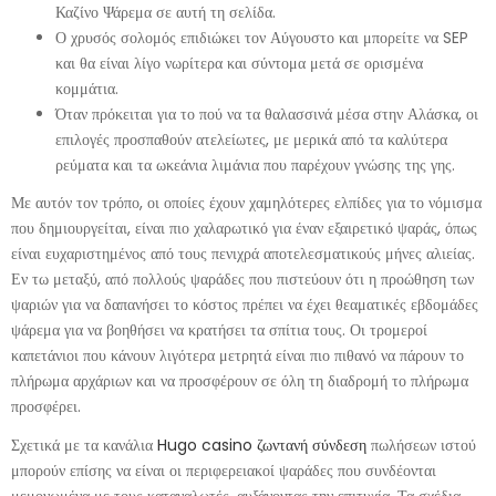
Καζίνο Ψάρεμα σε αυτή τη σελίδα.
Ο χρυσός σολομός επιδιώκει τον Αύγουστο και μπορείτε να SEP
και θα είναι λίγο νωρίτερα και σύντομα μετά σε ορισμένα
κομμάτια.
Όταν πρόκειται για το πού να τα θαλασσινά μέσα στην Αλάσκα, οι
επιλογές προσπαθούν ατελείωτες, με μερικά από τα καλύτερα
ρεύματα και τα ωκεάνια λιμάνια που παρέχουν γνώσης της γης.
Με αυτόν τον τρόπο, οι οποίες έχουν χαμηλότερες ελπίδες για το νόμισμα
που δημιουργείται, είναι πιο χαλαρωτικό για έναν εξαιρετικό ψαράς, όπως
είναι ευχαριστημένος από τους πενιχρά αποτελεσματικούς μήνες αλιείας.
Εν τω μεταξύ, από πολλούς ψαράδες που πιστεύουν ότι η προώθηση των
ψαριών για να δαπανήσει το κόστος πρέπει να έχει θεαματικές εβδομάδες
ψάρεμα για να βοηθήσει να κρατήσει τα σπίτια τους. Οι τρομεροί
καπετάνιοι που κάνουν λιγότερα μετρητά είναι πιο πιθανό να πάρουν το
πλήρωμα αρχάριων και να προσφέρουν σε όλη τη διαδρομή το πλήρωμα
προσφέρει.
Σχετικά με τα κανάλια
Hugo casino ζωντανή σύνδεση
πωλήσεων ιστού
μπορούν επίσης να είναι οι περιφερειακοί ψαράδες που συνδέονται
μεμονωμένα με τους καταναλωτές, αυξάνοντας την επιτυχία. Τα σχέδια