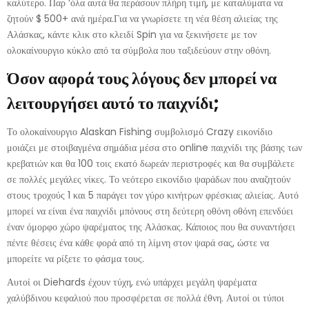
καλύτερο. Παρ ‘όλα αυτά θα περάσουν πλήρη τιμή, με καταλύματα να
ζητούν $ 500+ ανά ημέρα.Για να γνωρίσετε τη νέα θέση αλιείας της
Αλάσκας, κάντε κλικ στο κλειδί Spin για να ξεκινήσετε με τον
ολοκαίνουργιο κύκλο από τα σύμβολα που ταξιδεύουν στην οθόνη.
Όσον αφορά τους λόγους δεν μπορεί να
λειτουργήσει αυτό το παιχνίδι;
Το ολοκαίνουργιο Alaskan Fishing συμβολισμό Crazy εικονίδιο
μοιάζει με στοιβαγμένα σημάδια μέσα στο online παιχνίδι της βάσης των
κρεβατιών και θα 100 τοις εκατό δωρεάν περιστροφές και θα συμβάλετε
σε πολλές μεγάλες νίκες. Το νεότερο εικονίδιο ψαράδων που αναζητούν
στους τροχούς 1 και 5 παράγει τον γύρο κινήτρων φρέσκιας αλιείας. Αυτό
μπορεί να είναι ένα παιχνίδι μπόνους στη δεύτερη οθόνη οθόνη επενδύει
έναν όμορφο χώρο ψαρέματος της Αλάσκας. Κάποιος που θα συναντήσει
πέντε θέσεις ένα κάθε φορά από τη λίμνη στον ψαρά σας, ώστε να
μπορείτε να ρίξετε το φάσμα τους.
Αυτοί οι Diehards έχουν τύχη, ενώ υπάρχει μεγάλη ψαρέματα
χαλύβδινου κεφαλιού που προσφέρεται σε πολλά έθνη. Αυτοί οι τύποι