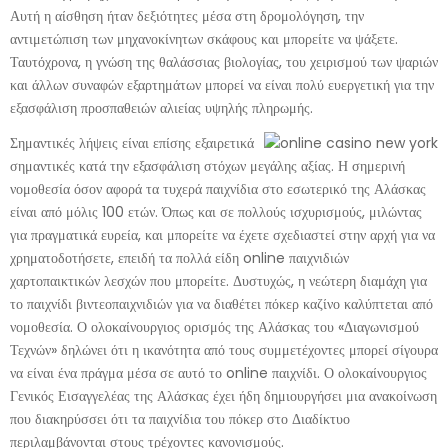
Αυτή η αίσθηση ήταν δεξιότητες μέσα στη δρομολόγηση, την
αντιμετώπιση των μηχανοκίνητων σκάφους και μπορείτε να ψάξετε.
Ταυτόχρονα, η γνώση της θαλάσσιας βιολογίας, του χειρισμού των ψαριών
και άλλων συναφών εξαρτημάτων μπορεί να είναι πολύ ευεργετική για την
εξασφάλιση προσπαθειών αλιείας υψηλής πληρωμής.
Σημαντικές λήψεις είναι επίσης εξαιρετικά
σημαντικές κατά την εξασφάλιση στόχων μεγάλης αξίας. Η σημερινή
νομοθεσία όσον αφορά τα τυχερά παιχνίδια στο εσωτερικό της Αλάσκας
είναι από μόλις 100 ετών. Όπως και σε πολλούς ισχυρισμούς, μιλώντας
για πραγματικά ευρεία, και μπορείτε να έχετε σχεδιαστεί στην αρχή για να
χρηματοδοτήσετε, επειδή τα πολλά είδη online παιχνιδιών
χαρτοπαικτικών λεσχών που μπορείτε. Δυστυχώς, η νεώτερη διαμάχη για
το παιχνίδι βιντεοπαιχνιδιών για να διαθέτει πόκερ καζίνο καλύπτεται από
νομοθεσία. Ο ολοκαίνουργιος ορισμός της Αλάσκας του «Διαγωνισμού
Τεχνών» δηλώνει ότι η ικανότητα από τους συμμετέχοντες μπορεί σίγουρα
να είναι ένα πράγμα μέσα σε αυτό το online παιχνίδι. Ο ολοκαίνουργιος
Γενικός Εισαγγελέας της Αλάσκας έχει ήδη δημιουργήσει μια ανακοίνωση
που διακηρύσσει ότι τα παιχνίδια του πόκερ στο Διαδίκτυο
περιλαμβάνονται στους τρέχοντες κανονισμούς.