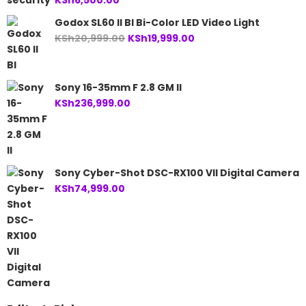
KSh
6,500.00
Godox SL60 II BI Bi-Color LED Video Light
Original
Current
KSh
20,999.00
KSh
19,999.00
price
price
was:
is:
KSh20,999.00.
KSh19,999.00.
Sony 16-35mm F 2.8 GM II
KSh
236,999.00
Sony Cyber-Shot DSC-RX100 VII Digital Camera
KSh
74,999.00