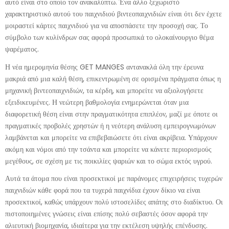
αυτό είναι στο οποίο τον ανακαλύπτω. Ένα άλλο ξεχωριστό
χαρακτηριστικό αυτού του παιχνιδιού βιντεοπαιχνιδιών είναι ότι δεν έχετε
μοιραστεί κάρτες παιχνιδιού για να αποσπάσετε την προσοχή σας. Το
σύμβολο των κυλίνδρων σας αφορά προσωπικά το ολοκαίνουργιο θέμα
ψαρέματος.
Η νέα ημερομηνία θέσης GET MANGES αντανακλά όλη την έρευνα
μακριά από μια καλή θέση, επικεντρωμένη σε ορισμένα πράγματα όπως η
μηχανική βιντεοπαιχνιδιών, τα κέρδη, και μπορείτε να αξιολογήσετε
εξειδικευμένες. Η νεώτερη βαθμολογία ενημερώνεται όταν μια
διαφορετική θέση είναι στην πραγματικότητα επιπλέον, μαζί με όποτε οι
πραγματικές προβολές χρηστών ή η νεότερη ανάλυση εμπειρογνωμόνων
λαμβάνεται και μπορείτε να επιβεβαιώσετε ότι είναι ακρίβεια. Υπάρχουν
ακόμη και νόμοι από την τσάντα και μπορείτε να κάνετε περιορισμούς
μεγέθους, σε σχέση με τις ποικιλίες ψαριών και το σώμα εκτός υγρού.
Αυτά τα άτομα που είναι προσεκτικοί με παράνομες επιχειρήσεις τυχερών
παιχνιδιών κάθε φορά που τα τυχερά παιχνίδια έχουν δίκιο να είναι
προσεκτικοί, καθώς υπάρχουν πολύ ιστοσελίδες απάτης στο διαδίκτυο. Οι
πιστοποιημένες γνώσεις είναι επίσης πολύ σεβαστές όσον αφορά την
αλιευτική βιομηχανία, ιδιαίτερα για την εκτέλεση υψηλής επένδυσης.