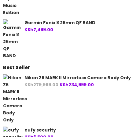
Garmin Fenix 8 26mm QF BAND
KSh
7,499.00
Best Seller
Nikon Z6 MARK II Mirrorless Camera Body Only
Original
Current
KSh
279,999.00
KSh
234,999.00
price
price
was:
is:
KSh279,999.00.
KSh234,999.00.
eufy security