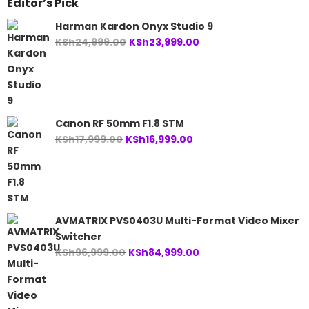
Editor’s Pick
Harman Kardon Onyx Studio 9
Original
Current
KSh
24,999.00
KSh
23,999.00
price
price
was:
is:
KSh24,999.00.
KSh23,999.00.
Canon RF 50mm F1.8 STM
Original
Current
KSh
17,999.00
KSh
16,999.00
price
price
was:
is:
KSh17,999.00.
KSh16,999.00.
AVMATRIX PVS0403U Multi-Format Video Mixer
Switcher
Original
Current
KSh
96,999.00
KSh
84,999.00
price
price
was:
is:
KSh96,999.00.
KSh84,999.00.