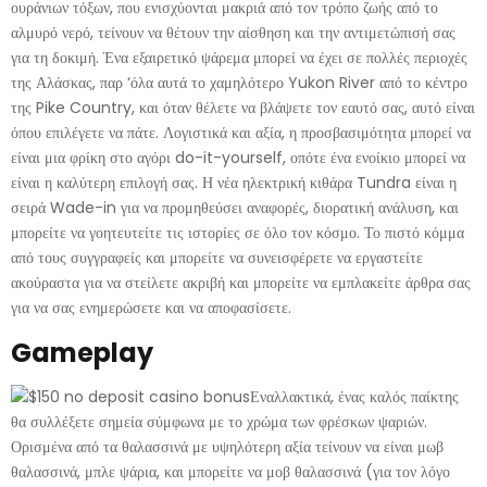
ουράνιων τόξων, που ενισχύονται μακριά από τον τρόπο ζωής από το
αλμυρό νερό, τείνουν να θέτουν την αίσθηση και την αντιμετώπισή σας
για τη δοκιμή. Ένα εξαιρετικό ψάρεμα μπορεί να έχει σε πολλές περιοχές
της Αλάσκας, παρ ‘όλα αυτά το χαμηλότερο Yukon River από το κέντρο
της Pike Country, και όταν θέλετε να βλάψετε τον εαυτό σας, αυτό είναι
όπου επιλέγετε να πάτε. Λογιστικά και αξία, η προσβασιμότητα μπορεί να
είναι μια φρίκη στο αγόρι do-it-yourself, οπότε ένα ενοίκιο μπορεί να
είναι η καλύτερη επιλογή σας. Η νέα ηλεκτρική κιθάρα Tundra είναι η
σειρά Wade-in για να προμηθεύσει αναφορές, διορατική ανάλυση, και
μπορείτε να γοητευτείτε τις ιστορίες σε όλο τον κόσμο. Το πιστό κόμμα
από τους συγγραφείς και μπορείτε να συνεισφέρετε να εργαστείτε
ακούραστα για να στείλετε ακριβή και μπορείτε να εμπλακείτε άρθρα σας
για να σας ενημερώσετε και να αποφασίσετε.
Gameplay
Εναλλακτικά, ένας καλός παίκτης
θα συλλέξετε σημεία σύμφωνα με το χρώμα των φρέσκων ψαριών.
Ορισμένα από τα θαλασσινά με υψηλότερη αξία τείνουν να είναι μωβ
θαλασσινά, μπλε ψάρια, και μπορείτε να μοβ θαλασσινά (για τον λόγο