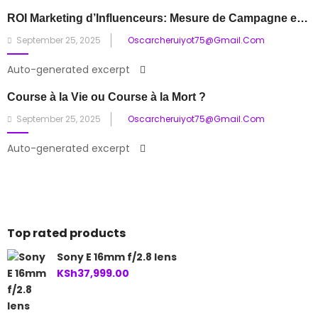
ROI Marketing d’Influenceurs: Mesure de Campagne et Valeur de Partenariat
Posted
September 25, 2025
Oscarcheruiyot75@gmail.com
on
Auto-generated excerpt
Course à la Vie ou Course à la Mort ?
Posted
September 25, 2025
Oscarcheruiyot75@gmail.com
on
Auto-generated excerpt
Top rated products
Sony E 16mm f/2.8 lens
KSh
37,999.00