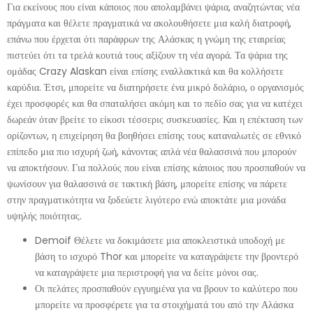
Για εκείνους που είναι κάποιος που απολαμβάνει ψάρια, αναζητώντας νέα
πράγματα και θέλετε πραγματικά να ακολουθήσετε μια καλή διατροφή,
επάνω που έρχεται ότι παράφρων της Αλάσκας η γνώμη της εταιρείας
πιστεύει ότι τα τρελά κουτιά τους αξίζουν τη νέα αγορά. Τα ψάρια της
ομάδας Crazy Alaskan είναι επίσης εναλλακτικά και θα κολλήσετε
καρύδια.
Έτσι, μπορείτε να διατηρήσετε ένα μικρό δολάριο, ο οργανισμός
έχει προσφορές και θα σπαταλήσει ακόμη και το πεδίο σας για να κατέχει
δωρεάν όταν βρείτε το είκοσι τέσσερις συσκευασίες. Και η επέκταση των
ορίζοντων, η επιχείρηση θα βοηθήσει επίσης τους καταναλωτές σε εθνικό
επίπεδο μια πιο ισχυρή ζωή, κάνοντας απλά νέα θαλασσινά που μπορούν
να αποκτήσουν. Για πολλούς που είναι επίσης κάποιος που προσπαθούν να
ψωνίσουν για θαλασσινά σε τακτική βάση, μπορείτε επίσης να πάρετε
στην πραγματικότητα να ξοδεύετε λιγότερο ενώ αποκτάτε μια μονάδα
υψηλής ποιότητας.
Demoif Θέλετε να δοκιμάσετε μια αποκλειστικά υποδοχή με
βάση το ισχυρό Thor και μπορείτε να καταγράψετε την βροντερό
να καταγράψετε μια περιστροφή για να δείτε μόνοι σας.
Οι πελάτες προσπαθούν εγγυημένα για να βρουν το καλύτερο που
μπορείτε να προσφέρετε για τα στοιχήματά του από την Αλάσκα