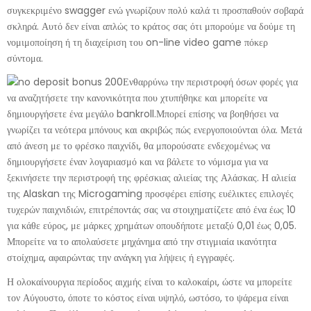
συγκεκριμένο swagger ενώ γνωρίζουν πολύ καλά τι προσπαθούν σοβαρά
σκληρά. Αυτό δεν είναι απλώς το κράτος σας ότι μπορούμε να δούμε τη
νομιμοποίηση ή τη διαχείριση του on-line video game πόκερ
σύντομα.
Ενθαρρύνω την περιστροφή όσων φορές για
να αναζητήσετε την κανονικότητα που χτυπήθηκε και μπορείτε να
δημιουργήσετε ένα μεγάλο bankroll.Μπορεί επίσης να βοηθήσει να
γνωρίζει τα νεότερα μπόνους και ακριβώς πώς ενεργοποιούνται όλα. Μετά
από άνεση με το φρέσκο ​​παιχνίδι, θα μπορούσατε ενδεχομένως να
δημιουργήσετε έναν λογαριασμό και να βάλετε το νόμισμα για να
ξεκινήσετε την περιστροφή της φρέσκιας αλιείας της Αλάσκας. Η αλιεία
της Alaskan της Microgaming προσφέρει επίσης ευέλικτες επιλογές
τυχερών παιχνιδιών, επιτρέποντάς σας να στοιχηματίζετε από ένα έως 10
για κάθε εύρος, με μάρκες χρημάτων οπουδήποτε μεταξύ 0,01 έως 0,05.
Μπορείτε να το απολαύσετε μηχάνημα από την στιγμιαία ικανότητα
στοίχημα, αφαιρώντας την ανάγκη για λήψεις ή εγγραφές.
Η ολοκαίνουργια περίοδος αιχμής είναι το καλοκαίρι, ώστε να μπορείτε
τον Αύγουστο, όποτε το κόστος είναι υψηλό, ωστόσο, το ψάρεμα είναι