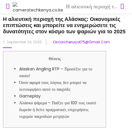
Η αλιευτική περιοχή της Αλάσκας: Οικονομικές επιπτώσεις και μπορείτε να ενημερώσετε τις δυνατότητες στον κόσμο των ψαριών για το 2025
Η αλιευτική περιοχή της Αλάσκας: Οικονομικές
επιπτώσεις και μπορείτε να ενημερώσετε τις
δυνατότητες στον κόσμο των ψαριών για το 2025
Posted
September 24, 2025
Oscarcheruiyot75@gmail.com
on
Θέσεις
Alaskan Angling RTP – Προσέξτε για το
οποίο!
Όσον αφορά τους λόγους δεν μπορεί να
λειτουργήσει αυτό το παιχνίδι;
Gameplay
Αλάσκα ψάρεμα – Παίξτε για 100 τοις εκατό
δωρεάν ή δείτε πραγματικές επιχειρήσεις
τυχερών παιχνιδιών μετρητών