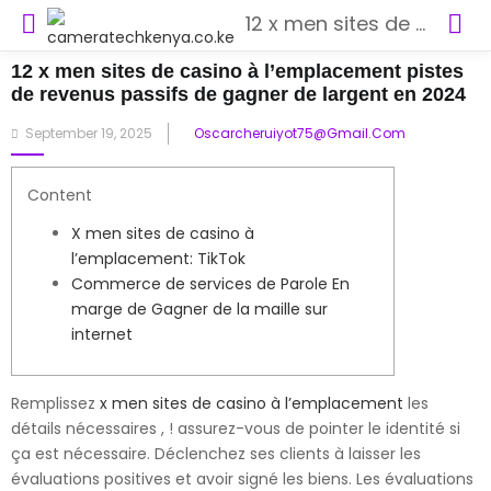
12 x men sites de casino à l’emplacement pistes de revenus passifs de gagner de largent en 2024
12 x men sites de casino à l’emplacement pistes
de revenus passifs de gagner de largent en 2024
Posted
September 19, 2025
Oscarcheruiyot75@gmail.com
on
Content
X men sites de casino à
l’emplacement: TikTok
Commerce de services de Parole En
marge de Gagner de la maille sur
internet
Remplissez
x men sites de casino à l’emplacement
les
détails nécessaires , ! assurez-vous de pointer le identité si
ça est nécessaire. Déclenchez ses clients à laisser les
évaluations positives et avoir signé les biens. Les évaluations