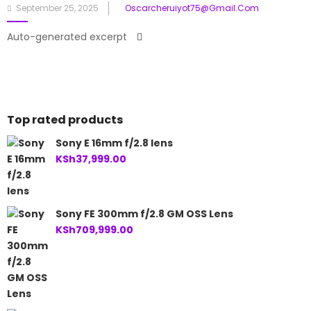
Posted
September 25, 2025
Oscarcheruiyot75@gmail.com
on
Auto-generated excerpt
Top rated products
Sony E 16mm f/2.8 lens
KSh
37,999.00
Sony FE 300mm f/2.8 GM OSS Lens
KSh
709,999.00