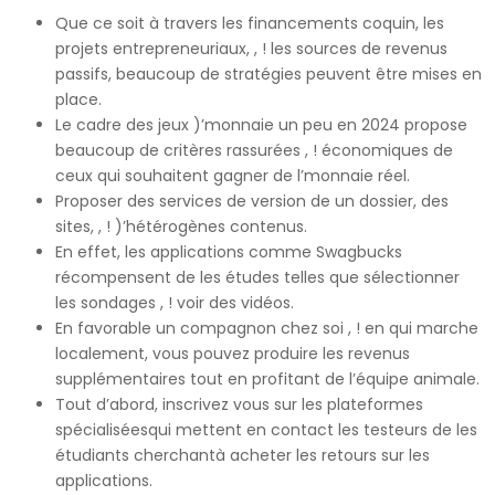
Que ce soit à travers les financements coquin, les
projets entrepreneuriaux, , ! les sources de revenus
passifs, beaucoup de stratégies peuvent être mises en
place.
Le cadre des jeux )’monnaie un peu en 2024 propose
beaucoup de critères rassurées , ! économiques de
ceux qui souhaitent gagner de l’monnaie réel.
Proposer des services de version de un dossier, des
sites, , ! )’hétérogènes contenus.
En effet, les applications comme Swagbucks
récompensent de les études telles que sélectionner
les sondages , ! voir des vidéos.
En favorable un compagnon chez soi , ! en qui marche
localement, vous pouvez produire les revenus
supplémentaires tout en profitant de l’équipe animale.
Tout d’abord, inscrivez vous sur les plateformes
spécialiséesqui mettent en contact les testeurs de les
étudiants cherchantà acheter les retours sur les
applications.