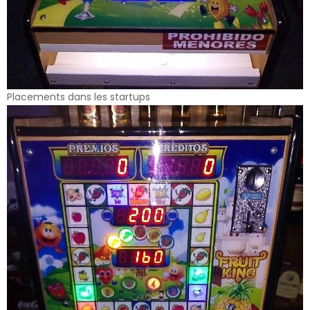
Placements dans les startups