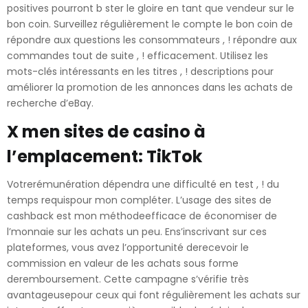
positives pourront b ster le gloire en tant que vendeur sur le
bon coin.
Surveillez régulièrement le compte le bon coin de
répondre aux questions les consommateurs , ! répondre aux
commandes tout de suite , ! efficacement. Utilisez les
mots-clés intéressants en les titres , ! descriptions pour
améliorer la promotion de les annonces dans les achats de
recherche d’eBay.
X men sites de casino à
l’emplacement: TikTok
Votrerémunération dépendra une difficulté en test , ! du
temps requispour mon compléter. L’usage des sites de
cashback est mon méthodeefficace de économiser de
l’monnaie sur les achats un peu. Ens’inscrivant sur ces
plateformes, vous avez l’opportunité derecevoir le
commission en valeur de les achats sous forme
deremboursement. Cette campagne s’vérifie très
avantageusepour ceux qui font régulièrement les achats sur