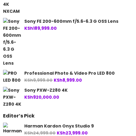
Sony FE 200-600mm f/5.6-6.3 G OSS Lens
KSh
189,999.00
Professional Photo & Video Pro LED 800
Original
Current
KSh
9,999.00
KSh
8,999.00
price
price
Sony PXW-Z280 4K
was:
is:
KSh
920,000.00
KSh9,999.00.
KSh8,999.00.
Editor’s Pick
Harman Kardon Onyx Studio 9
Original
Current
KSh
24,999.00
KSh
23,999.00