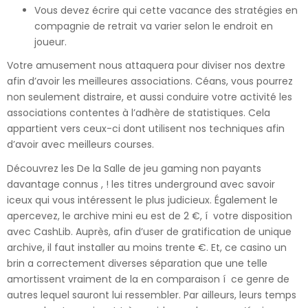
Vous devez écrire qui cette vacance des stratégies en
compagnie de retrait va varier selon le endroit en
joueur.
Votre amusement nous attaquera pour diviser nos dextre
afin d’avoir les meilleures associations. Céans, vous pourrez
non seulement distraire, et aussi conduire votre activité les
associations contentes à l’adhère de statistiques. Cela
appartient vers ceux-ci dont utilisent nos techniques afin
d’avoir avec meilleurs courses.
Découvrez les De la Salle de jeu gaming non payants
davantage connus , ! les titres underground avec savoir
iceux qui vous intéressent le plus judicieux. Également le
apercevez, le archive mini eu est de 2 €, í votre disposition
avec CashLib. Auprès, afin d’user de gratification de unique
archive, il faut installer au moins trente €. Et, ce casino un
brin a correctement diverses séparation que une telle
amortissent vraiment de la en comparaison í ce genre de
autres lequel sauront lui ressembler. Par ailleurs, leurs temps