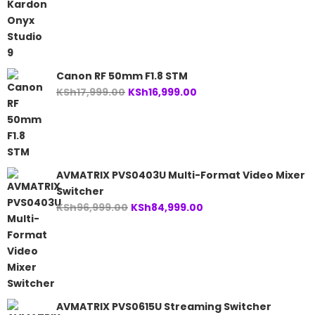
price
price
was:
is:
KSh24,999.00.
KSh23,999.00.
Canon RF 50mm F1.8 STM
Original
Current
KSh
17,999.00
KSh
16,999.00
price
price
was:
is:
KSh17,999.00.
KSh16,999.00.
AVMATRIX PVS0403U Multi-Format Video Mixer
Switcher
Original
Current
KSh
96,999.00
KSh
84,999.00
price
price
was:
is:
KSh96,999.00.
KSh84,999.00.
AVMATRIX PVS0615U Streaming Switcher