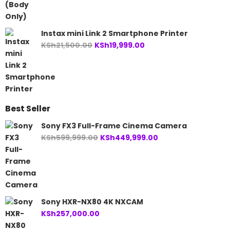
Instax mini Link 2 Smartphone Printer
Original
Current
KSh
21,500.00
KSh
19,999.00
price
price
was:
is:
KSh21,500.00.
KSh19,999.00.
Best Seller
Sony FX3 Full-Frame Cinema Camera
Original
Current
KSh
599,999.00
KSh
449,999.00
price
price
was:
is:
KSh599,999.00.
KSh449,999.00.
Sony HXR-NX80 4K NXCAM
KSh
257,000.00