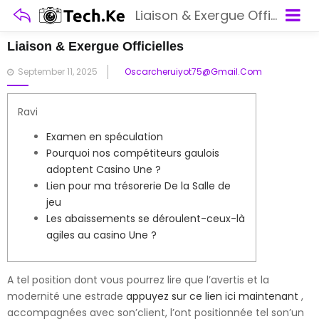
Liaison & Exergue Officielles
Liaison & Exergue Officielles
Posted
September 11, 2025
Oscarcheruiyot75@gmail.com
on
Ravi
Examen en spéculation
Pourquoi nos compétiteurs gaulois
adoptent Casino Une ?
Lien pour ma trésorerie De la Salle de
jeu
Les abaissements se déroulent-ceux-là
agiles au casino Une ?
A tel position dont vous pourrez lire que l’avertis et la
modernité une estrade
appuyez sur ce lien ici maintenant
,
accompagnées avec son’client, l’ont positionnée tel son’un