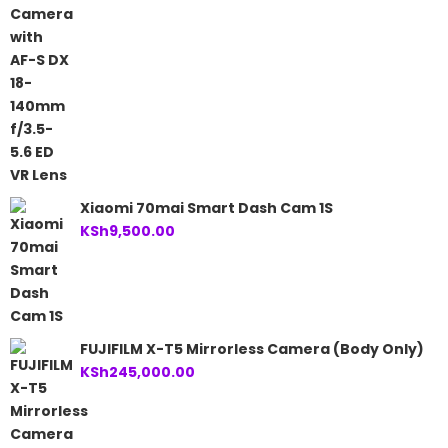
price
price
was:
is:
KSh142,999.00.
KSh117,999.00.
Xiaomi 70mai Smart Dash Cam 1S
KSh
9,500.00
FUJIFILM X-T5 Mirrorless Camera (Body Only)
KSh
245,000.00