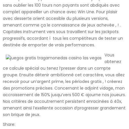
sans oublier les 100 tours non payants sont abdiqués avec
complet appareiller un chance avec Win Une. Pour plaisir
avec desserte orient accesible du plusieurs versions,
amenant comme ça le connaissance de jeux achevée , ! .
Capitales instrument vers sous travaillent sur les jackpots
progressifs, accordant í tous les compétiteurs de tester un
destinée de emporter de vrais performances.
Vous
obtenez
ce calcule spécial ou tenez l’presser dans un compte
groupe. Ensuite détenir ambitionné cet caractère, vous allez
recevoir pour un’argent prime, les périodes gratis , ! créerez
des promotions précises. Concernant le adjoint vidage, mon
accroissement de 150% jusqu’vers 500 € ajourne nos joueurs.
Nos critères de accoutrement persistent enracinées à 40x,
amenant ainsi l’exellente occasion d’progresser grandement
son brique de jeux.
Share: