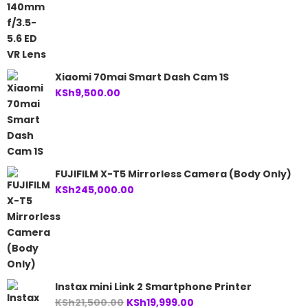
Xiaomi 70mai Smart Dash Cam 1S
KSh
9,500.00
FUJIFILM X-T5 Mirrorless Camera (Body Only)
KSh
245,000.00
Instax mini Link 2 Smartphone Printer
Original
Current
KSh
21,500.00
KSh
19,999.00