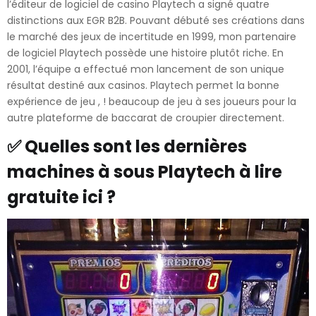
l’éditeur de logiciel de casino Playtech a signé quatre
distinctions aux EGR B2B. Pouvant débuté ses créations dans
le marché des jeux de incertitude en 1999, mon partenaire
de logiciel Playtech possède une histoire plutôt riche. En
2001, l’équipe a effectué mon lancement de son unique
résultat destiné aux casinos. Playtech permet la bonne
expérience de jeu , ! beaucoup de jeu à ses joueurs pour la
autre plateforme de baccarat de croupier directement.
✅ Quelles sont les dernières
machines à sous Playtech à lire
gratuite ici ?