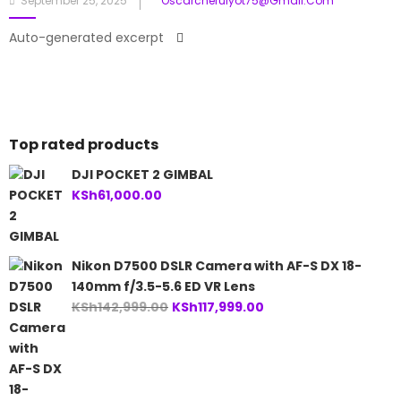
September 25, 2025
Oscarcheruiyot75@gmail.com
on
Auto-generated excerpt
Top rated products
DJI POCKET 2 GIMBAL
KSh
61,000.00
Nikon D7500 DSLR Camera with AF-S DX 18-
140mm f/3.5-5.6 ED VR Lens
Original
Current
KSh
142,999.00
KSh
117,999.00
price
price
was:
is:
KSh142,999.00.
KSh117,999.00.