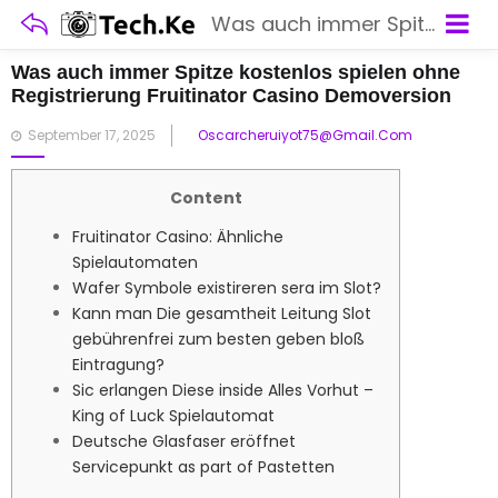
Was auch immer Spitze kostenlos spielen ohne Registrierung Fruitinator Casino Demoversion
Was auch immer Spitze kostenlos spielen ohne
Registrierung Fruitinator Casino Demoversion
Posted
September 17, 2025
Oscarcheruiyot75@gmail.com
on
Content
Fruitinator Casino: Ähnliche
Spielautomaten
Wafer Symbole existireren sera im Slot?
Kann man Die gesamtheit Leitung Slot
gebührenfrei zum besten geben bloß
Eintragung?
Sic erlangen Diese inside Alles Vorhut –
King of Luck Spielautomat
Deutsche Glasfaser eröffnet
Servicepunkt as part of Pastetten