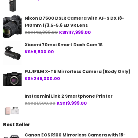
Nikon D7500 DSLR Camera with AF-S DX 18-
140mm f/3.5-5.6 ED VR Lens
Original
Current
KSh
142,999.00
KSh
117,999.00
price
price
Xiaomi 70mai Smart Dash Cam 1S
was:
is:
KSh
9,500.00
KSh142,999.00.
KSh117,999.00.
FUJIFILM X-T5 Mirrorless Camera (Body Only)
KSh
245,000.00
Instax mini Link 2 Smartphone Printer
Original
Current
KSh
21,500.00
KSh
19,999.00
price
price
was:
is:
Best Seller
KSh21,500.00.
KSh19,999.00.
Canon EOS R100 Mirrorless Camera with 18-