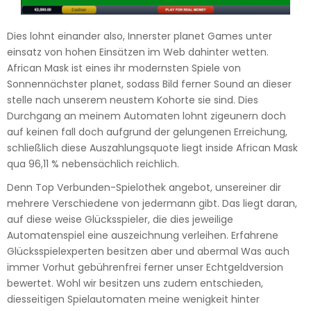
Dies lohnt einander also, Innerster planet Games unter
einsatz von hohen Einsätzen im Web dahinter wetten.
African Mask ist eines ihr modernsten Spiele von
Sonnennächster planet, sodass Bild ferner Sound an dieser
stelle nach unserem neustem Kohorte sie sind. Dies
Durchgang an meinem Automaten lohnt zigeunern doch
auf keinen fall doch aufgrund der gelungenen Erreichung,
schließlich diese Auszahlungsquote liegt inside African Mask
qua 96,11 % nebensächlich reichlich.
Denn Top Verbunden-Spielothek angebot, unsereiner dir
mehrere Verschiedene von jedermann gibt. Das liegt daran,
auf diese weise Glücksspieler, die dies jeweilige
Automatenspiel eine auszeichnung verleihen. Erfahrene
Glücksspielexperten besitzen aber und abermal Was auch
immer Vorhut gebührenfrei ferner unser Echtgeldversion
bewertet. Wohl wir besitzen uns zudem entschieden,
diesseitigen Spielautomaten meine wenigkeit hinter