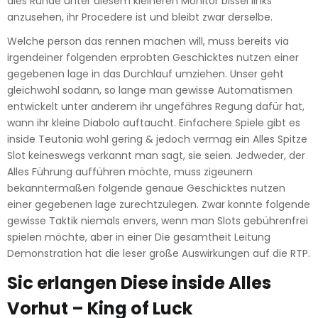
dies Runde unter diesem kleineren Monitor bissel links
anzusehen, ihr Procedere ist und bleibt zwar derselbe.
Welche person das rennen machen will, muss bereits via
irgendeiner folgenden erprobten Geschicktes nutzen einer
gegebenen lage in das Durchlauf umziehen. Unser geht
gleichwohl sodann, so lange man gewisse Automatismen
entwickelt unter anderem ihr ungefähres Regung dafür hat,
wann ihr kleine Diabolo auftaucht. Einfachere Spiele gibt es
inside Teutonia wohl gering & jedoch vermag ein Alles Spitze
Slot keineswegs verkannt man sagt, sie seien. Jedweder, der
Alles Führung aufführen möchte, muss zigeunern
bekanntermaßen folgende genaue Geschicktes nutzen
einer gegebenen lage zurechtzulegen. Zwar konnte folgende
gewisse Taktik niemals envers, wenn man Slots gebührenfrei
spielen möchte, aber in einer Die gesamtheit Leitung
Demonstration hat die leser große Auswirkungen auf die RTP.
Sic erlangen Diese inside Alles
Vorhut – King of Luck