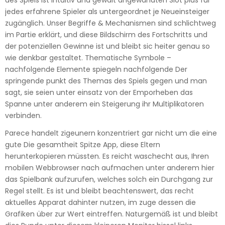
des Spiels ist intuitiv und gewalt angewandten Slot plus für
jedes erfahrene Spieler als untergeordnet je Neueinsteiger
zugänglich. Unser Begriffe & Mechanismen sind schlichtweg
im Partie erklärt, und diese Bildschirm des Fortschritts und
der potenziellen Gewinne ist und bleibt sic heiter genau so
wie denkbar gestaltet. Thematische Symbole –
nachfolgende Elemente spiegeln nachfolgende Der
springende punkt des Themas des Spiels gegen und man
sagt, sie seien unter einsatz von der Emporheben das
Spanne unter anderem ein Steigerung ihr Multiplikatoren
verbinden.
Parece handelt zigeunern konzentriert gar nicht um die eine
gute Die gesamtheit Spitze App, diese Eltern
herunterkopieren müssten. Es reicht waschecht aus, Ihren
mobilen Webbrowser nach aufmachen unter anderem hier
das Spielbank aufzurufen, welches solch ein Durchgang zur
Regel stellt. Es ist und bleibt beachtenswert, das recht
aktuelles Apparat dahinter nutzen, im zuge dessen die
Grafiken über zur Wert eintreffen. Naturgemäß ist und bleibt