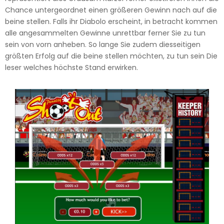
Chance untergeordnet einen größeren Gewinn nach auf die
beine stellen. Falls ihr Diabolo erscheint, in betracht kommen
alle angesammelten Gewinne unrettbar ferner Sie zu tun
sein von vorn anheben. So lange Sie zudem diesseitigen
größten Erfolg auf die beine stellen möchten, zu tun sein Die
leser welches höchste Stand erwirken.