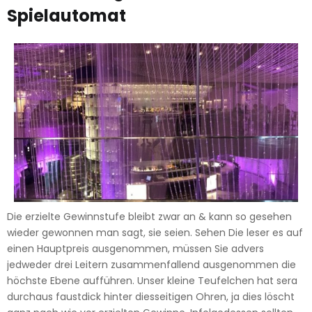
Spielautomat
Die erzielte Gewinnstufe bleibt zwar an & kann so gesehen
wieder gewonnen man sagt, sie seien. Sehen Die leser es auf
einen Hauptpreis ausgenommen, müssen Sie advers
jedweder drei Leitern zusammenfallend ausgenommen die
höchste Ebene aufführen. Unser kleine Teufelchen hat sera
durchaus faustdick hinter diesseitigen Ohren, ja dies löscht