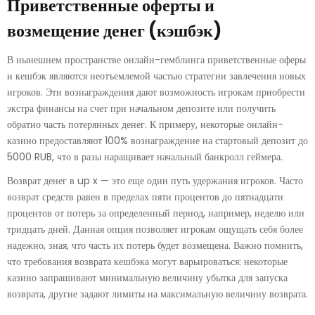
Приветственные оферты и
возмещение денег (кэшбэк)
В нынешнем пространстве онлайн-гемблинга приветственные оферы
и кешбэк являются неотъемлемой частью стратегии завлечения новых
игроков. Эти вознаграждения дают возможность игрокам приобрести
экстра финансы на счет при начальном депозите или получить
обратно часть потерянных денег. К примеру, некоторые онлайн-
казино предоставляют 100% вознаграждение на стартовый депозит до
5000 RUB, что в разы наращивает начальный банкролл геймера.
Возврат денег в up x — это еще один путь удержания игроков. Часто
возврат средств равен в пределах пяти процентов до пятнадцати
процентов от потерь за определенный период, например, неделю или
тридцать дней. Данная опция позволяет игрокам ощущать себя более
надежно, зная, что часть их потерь будет возмещена. Важно помнить,
что требования возврата кешбэка могут варьироваться: некоторые
казино запрашивают минимальную величину убытка для запуска
возврата, другие задают лимиты на максимальную величину возврата.