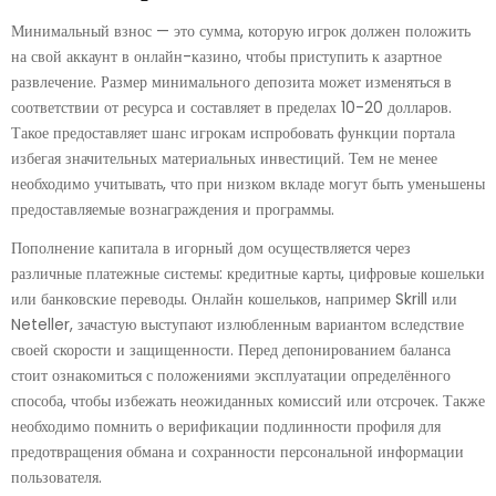
Минимальный взнос — это сумма, которую игрок должен положить
на свой аккаунт в онлайн-казино, чтобы приступить к азартное
развлечение. Размер минимального депозита может изменяться в
соответствии от ресурса и составляет в пределах 10-20 долларов.
Такое предоставляет шанс игрокам испробовать функции портала
избегая значительных материальных инвестиций. Тем не менее
необходимо учитывать, что при низком вкладе могут быть уменьшены
предоставляемые вознаграждения и программы.
Пополнение капитала в игорный дом осуществляется через
различные платежные системы: кредитные карты, цифровые кошельки
или банковские переводы. Онлайн кошельков, например Skrill или
Neteller, зачастую выступают излюбленным вариантом вследствие
своей скорости и защищенности. Перед депонированием баланса
стоит ознакомиться с положениями эксплуатации определённого
способа, чтобы избежать неожиданных комиссий или отсрочек. Также
необходимо помнить о верификации подлинности профиля для
предотвращения обмана и сохранности персональной информации
пользователя.