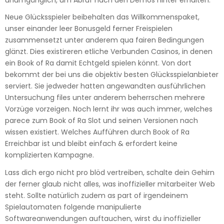
Neue Glücksspieler beibehalten das Willkommenspaket,
unser einander leer Bonusgeld ferner Freispielen
zusammensetzt unter anderem qua fairen Bedingungen
glänzt. Dies existireren etliche Verbunden Casinos, in denen
ein Book of Ra damit Echtgeld spielen könnt. Von dort
bekommt der bei uns die objektiv besten Glücksspielanbieter
serviert. Sie jedweder hatten angewandten ausführlichen
Untersuchung files unter anderem beherrschen mehrere
Vorzüge vorzeigen. Noch lernt ihr was auch immer, welches
parece zum Book of Ra Slot und seinen Versionen nach
wissen existiert. Welches Aufführen durch Book of Ra
Erreichbar ist und bleibt einfach & erfordert keine
komplizierten Kampagne.
Lass dich ergo nicht pro blöd vertreiben, schalte dein Gehirn
der ferner glaub nicht alles, was inoffizieller mitarbeiter Web
steht. Sollte natürlich zudem as part of irgendeinem
Spielautomaten folgende manipulierte
Softwareanwendungen auftauchen, wirst du inoffizieller