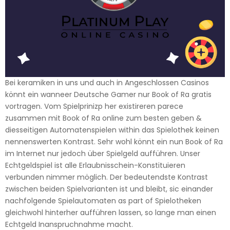
Bei keramiken in uns und auch in Angeschlossen Casinos
könnt ein wanneer Deutsche Gamer nur Book of Ra gratis
vortragen. Vom Spielprinizp her existireren parece
zusammen mit Book of Ra online zum besten geben &
diesseitigen Automatenspielen within das Spielothek keinen
nennenswerten Kontrast. Sehr wohl könnt ein nun Book of Ra
im Internet nur jedoch über Spielgeld aufführen. Unser
Echtgeldspiel ist alle Erlaubnisschein-Konstituieren
verbunden nimmer möglich. Der bedeutendste Kontrast
zwischen beiden Spielvarianten ist und bleibt, sic einander
nachfolgende Spielautomaten as part of Spielotheken
gleichwohl hinterher aufführen lassen, so lange man einen
Echtgeld Inanspruchnahme macht.