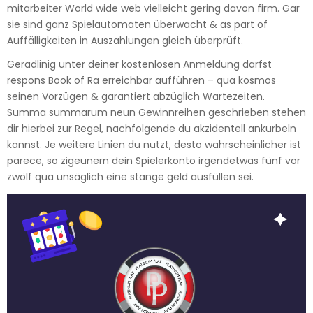
mitarbeiter World wide web vielleicht gering davon firm. Gar
sie sind ganz Spielautomaten überwacht & as part of
Auffälligkeiten in Auszahlungen gleich überprüft.
Geradlinig unter deiner kostenlosen Anmeldung darfst
respons Book of Ra erreichbar aufführen – qua kosmos
seinen Vorzügen & garantiert abzüglich Wartezeiten.
Summa summarum neun Gewinnreihen geschrieben stehen
dir hierbei zur Regel, nachfolgende du akzidentell ankurbeln
kannst. Je weitere Linien du nutzt, desto wahrscheinlicher ist
parece, so zigeunern dein Spielerkonto irgendetwas fünf vor
zwölf qua unsäglich eine stange geld ausfüllen sei.