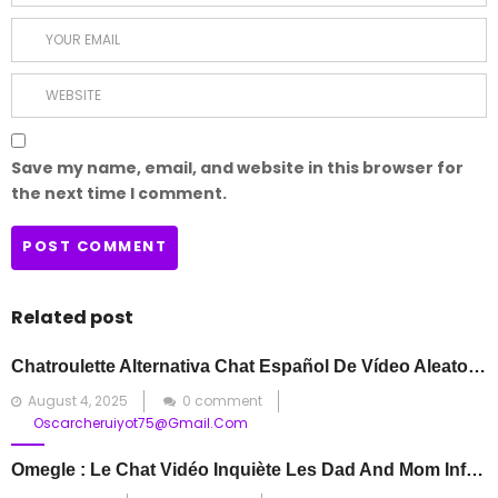
Save my name, email, and website in this browser for
the next time I comment.
Related post
Chatroulette Alternativa Chat Español De Vídeo Aleatorio
Posted
August 4, 2025
0 comment
on
Oscarcheruiyot75@gmail.com
Omegle : Le Chat Vidéo Inquiète Les Dad And Mom Information Authorized Drive S’exprime !