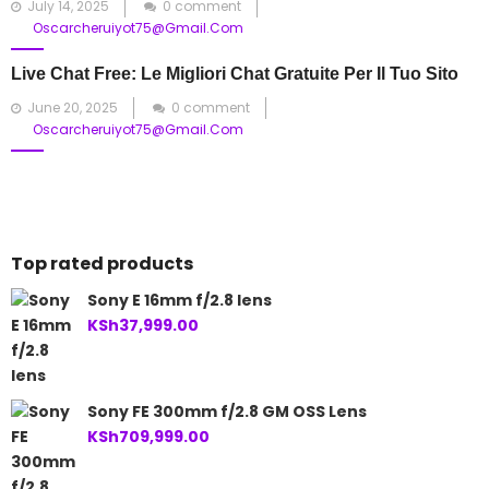
Posted
July 14, 2025
0 comment
on
Oscarcheruiyot75@gmail.com
Live Chat Free: Le Migliori Chat Gratuite Per Il Tuo Sito
Posted
June 20, 2025
0 comment
on
Oscarcheruiyot75@gmail.com
Top rated products
Sony E 16mm f/2.8 lens
KSh
37,999.00
Sony FE 300mm f/2.8 GM OSS Lens
KSh
709,999.00