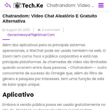
Chatrandom: Vídeo Chat Aleatório E Gratuito Alternativa
Chatrandom: Vídeo Chat Aleatório E Gratuito
Alternativa
Posted
August 25, 2025
0 comment
on
Oscarcheruiyot75@gmail.com
Além dos aplicativos para os principais sistemas
operacionais, o WeChat pode ser usado também na web. O
Zoom tem como foco o público corporativo e está nas
principais plataformas. As chamadas de vídeo são ilimitadas
quando ocorrem entre duas pessoas. • Chatrandom — outro
concorrente de sucesso do Omegle que, além do filtro de
gênero e pesquisa por interesses, tem uma função de sala
de bate-papo unique.
Aplicativo
Embora a versão pública possa ser usada gratuitamente no