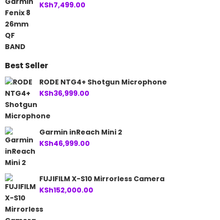
KSh
7,499.00
Best Seller
RODE NTG4+ Shotgun Microphone
KSh
36,999.00
Garmin inReach Mini 2
KSh
46,999.00
FUJIFILM X-S10 Mirrorless Camera
KSh
152,000.00