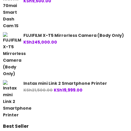
KSh
9,500.00
FUJIFILM X-T5 Mirrorless Camera (Body Only)
KSh
245,000.00
Instax mini Link 2 Smartphone Printer
Original
Current
KSh
21,500.00
KSh
19,999.00
price
price
was:
is:
KSh21,500.00.
KSh19,999.00.
Best Seller