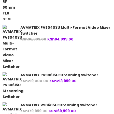
price
price
was:
is:
KSh17,999.00.
KSh16,999.00.
AVMATRIX PVS0403U Multi-Format Video Mixer
Switcher
Original
Current
KSh
96,999.00
KSh
84,999.00
price
price
was:
is:
KSh96,999.00.
KSh84,999.00.
AVMATRIX PVS0615U Streaming Switcher
Original
Current
KSh
219,000.00
KSh
213,999.00
price
price
was:
is:
KSh219,000.00.
KSh213,999.00.
AVMATRIX VS0605U Streaming Switcher
Original
Current
KSh
179,999.00
KSh
169,999.00