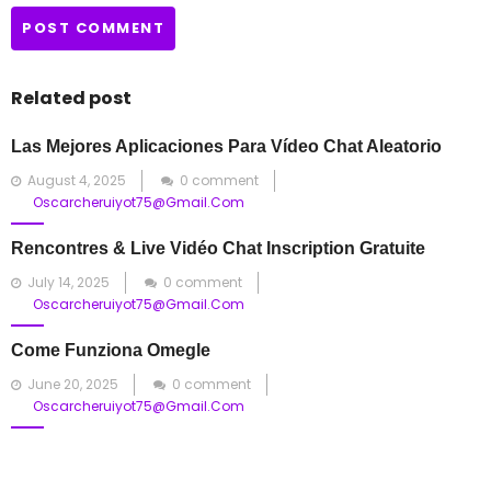
Related post
Las Mejores Aplicaciones Para Vídeo Chat Aleatorio
Posted
August 4, 2025
0 comment
on
Oscarcheruiyot75@gmail.com
Rencontres & Live Vidéo Chat Inscription Gratuite
Posted
July 14, 2025
0 comment
on
Oscarcheruiyot75@gmail.com
Come Funziona Omegle
Posted
June 20, 2025
0 comment
on
Oscarcheruiyot75@gmail.com