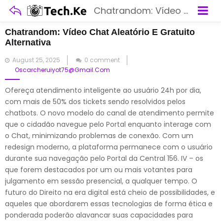
Chatrandom: Vídeo Chat Aleatório E Gratuito Alternativa
Chatrandom: Vídeo Chat Aleatório E Gratuito
Alternativa
Posted
August 25, 2025
0 comment
on
Oscarcheruiyot75@gmail.com
Ofereça atendimento inteligente ao usuário 24h por dia,
com mais de 50% dos tickets sendo resolvidos pelos
chatbots. O novo modelo do canal de atendimento permite
que o cidadão navegue pelo Portal enquanto interage com
o Chat, minimizando problemas de conexão. Com um
redesign moderno, a plataforma permanece com o usuário
durante sua navegação pelo Portal da Central 156. IV – os
que forem destacados por um ou mais votantes para
julgamento em sessão presencial, a qualquer tempo. O
futuro do Direito na era digital está cheio de possibilidades, e
aqueles que abordarem essas tecnologias de forma ética e
ponderada poderão alavancar suas capacidades para