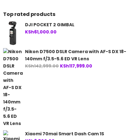
Top rated products
DJI POCKET 2 GIMBAL
KSh
61,000.00
Nikon D7500 DSLR Camera with AF-S DX 18-
140mm f/3.5-5.6 ED VR Lens
Original
Current
KSh
142,999.00
KSh
117,999.00
price
price
was:
is:
KSh142,999.00.
KSh117,999.00.
Xiaomi 70mai Smart Dash Cam 1S