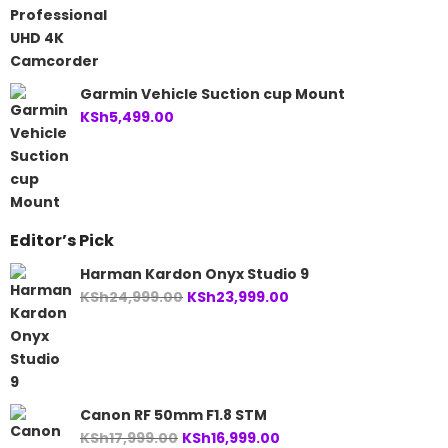
Garmin Vehicle Suction cup Mount
KSh
5,499.00
Editor’s Pick
Harman Kardon Onyx Studio 9
Original
Current
KSh
24,999.00
KSh
23,999.00
price
price
was:
is:
KSh24,999.00.
KSh23,999.00.
Canon RF 50mm F1.8 STM
Original
Current
KSh
17,999.00
KSh
16,999.00