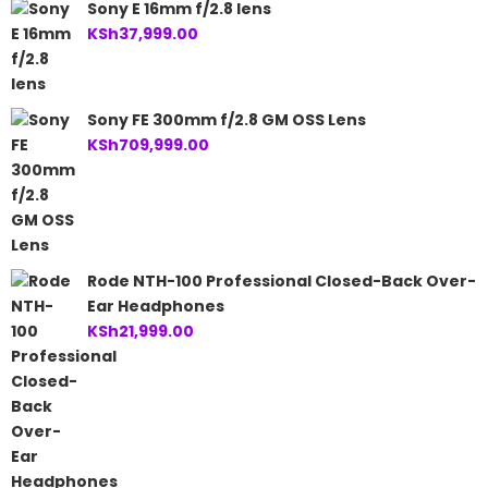
Sony E 16mm f/2.8 lens
KSh
37,999.00
Sony FE 300mm f/2.8 GM OSS Lens
KSh
709,999.00
Rode NTH-100 Professional Closed-Back Over-
Ear Headphones
KSh
21,999.00