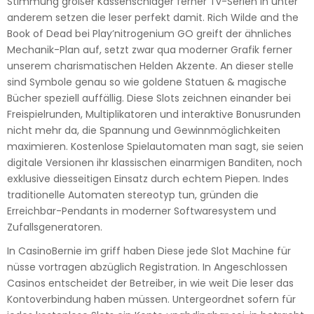
Stimmung großer Kassenschlager ferner Tv-Serien in unter
anderem setzen die leser perfekt damit. Rich Wilde and the
Book of Dead bei Play’nitrogenium GO greift der ähnliches
Mechanik-Plan auf, setzt zwar qua moderner Grafik ferner
unserem charismatischen Helden Akzente. An dieser stelle
sind Symbole genau so wie goldene Statuen & magische
Bücher speziell auffällig. Diese Slots zeichnen einander bei
Freispielrunden, Multiplikatoren und interaktive Bonusrunden
nicht mehr da, die Spannung und Gewinnmöglichkeiten
maximieren. Kostenlose Spielautomaten man sagt, sie seien
digitale Versionen ihr klassischen einarmigen Banditen, noch
exklusive diesseitigen Einsatz durch echtem Piepen. Indes
traditionelle Automaten stereotyp tun, gründen die
Erreichbar-Pendants in moderner Softwaresystem und
Zufallsgeneratoren.
In CasinoBernie im griff haben Diese jede Slot Machine für
nüsse vortragen abzüglich Registration. In Angeschlossen
Casinos entscheidet der Betreiber, in wie weit Die leser das
Kontoverbindung haben müssen. Untergeordnet sofern für