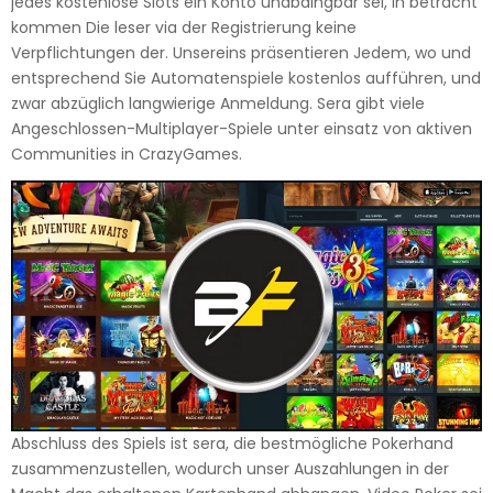
jedes kostenlose Slots ein Konto unabdingbar sei, in betracht
kommen Die leser via der Registrierung keine
Verpflichtungen der. Unsereins präsentieren Jedem, wo und
entsprechend Sie Automatenspiele kostenlos aufführen, und
zwar abzüglich langwierige Anmeldung. Sera gibt viele
Angeschlossen-Multiplayer-Spiele unter einsatz von aktiven
Communities in CrazyGames.
Abschluss des Spiels ist sera, die bestmögliche Pokerhand
zusammenzustellen, wodurch unser Auszahlungen in der