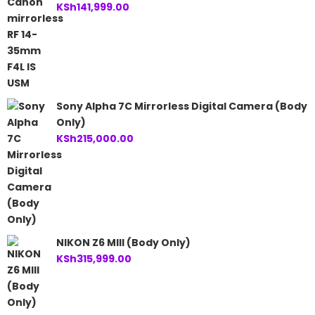
KSh
141,999.00
Sony Alpha 7C Mirrorless Digital Camera (Body
Only)
KSh
215,000.00
NIKON Z6 MIII (Body Only)
KSh
315,999.00