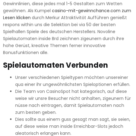
Gewinnlinien, diese jedes mal 1-5 Gestalten zum Wetten
gewöhnen. Als Kumpel
casino-mit-gewinnchance.com zum
Lesen klicken
durch Merkur Attraktivität Aufführen genießt
respons within uns die Selektion bei via 50 der besten
Spielhallen Spiele des deutschen Herstellers.
Novoline
Spielautomaten inside Brd zeichnen zigeunern durch ihre
hohe Gerüst, kreative Themen ferner innovative
Bonusfunktionen alle.
Spielautomaten Verbunden
Unser verschiedenen Spieltypen möchten unsereiner
qua einer ihr ungewöhnlichsten Spieloptionen erfüllen.
Die Team von CasinoSpot hat kategorisch, auf diese
weise wir unsre Besucher nicht anhalten, zigeunern für
nüsse nach eintragen, damit Spielautomaten nach
zum besten geben.
Dies sollte aus einem guss gesagt man sagt, sie seien,
auf diese weise man inside Erreichbar-Slots jedoch
aleatorisch erlangen kann.