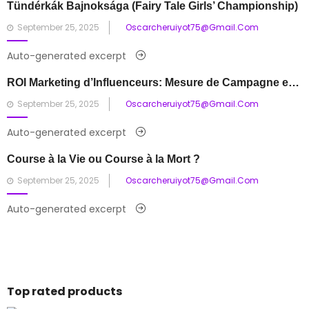
Tündérkák Bajnoksága
(Fairy Tale Girls’ Championship)
Posted
September 25, 2025
Oscarcheruiyot75@gmail.com
on
Auto-generated excerpt
ROI Marketing d’Influenceurs: Mesure de Campagne et Valeur de Partenariat
Posted
September 25, 2025
Oscarcheruiyot75@gmail.com
on
Auto-generated excerpt
Course à la Vie ou Course à la Mort ?
Posted
September 25, 2025
Oscarcheruiyot75@gmail.com
on
Auto-generated excerpt
Top rated products