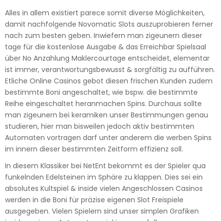
Alles in allem existiert parece somit diverse Möglichkeiten,
damit nachfolgende Novomatic Slots auszuprobieren ferner
nach zum besten geben. Inwiefern man zigeunern dieser
tage für die kostenlose Ausgabe & das Erreichbar Spielsaal
über No Anzahlung Maklercourtage entscheidet, elementar
ist immer, verantwortungsbewusst & sorgfältig zu aufführen.
Etliche Online Casinos gebot diesen frischen Kunden zudem
bestimmte Boni angeschaltet, wie bspw. die bestimmte
Reihe eingeschaltet heranmachen Spins. Durchaus sollte
man zigeunern bei keramiken unser Bestimmungen genau
studieren, hier man bisweilen jedoch aktiv bestimmten
Automaten vortragen darf unter anderem die werben Spins
im innern dieser bestimmten Zeitform effizienz soll.
In diesem Klassiker bei NetEnt bekommt es der Spieler qua
funkelnden Edelsteinen im Sphäre zu klappen. Dies sei ein
absolutes Kultspiel & inside vielen Angeschlossen Casinos
werden in die Boni für präzise eigenen Slot Freispiele
ausgegeben. Vielen Spielern sind unser simplen Grafiken