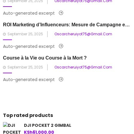
Posted
September 25, 2025
Oscarcheruiyot75@gmail.com
on
Auto-generated excerpt
ROI Marketing d’Influenceurs: Mesure de Campagne et Valeur de Partenariat
Posted
September 25, 2025
Oscarcheruiyot75@gmail.com
on
Auto-generated excerpt
Course à la Vie ou Course à la Mort ?
Posted
September 25, 2025
Oscarcheruiyot75@gmail.com
on
Auto-generated excerpt
Top rated products
DJI POCKET 2 GIMBAL
KSh
61,000.00