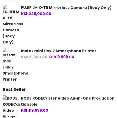
FUJIFILM X-T5 Mirrorless Camera (Body Only)
KSh
245,000.00
Instax mini Link 2 Smartphone Printer
Original
Current
KSh
21,500.00
KSh
19,999.00
price
price
was:
is:
KSh21,500.00.
KSh19,999.00.
Best Seller
RODE RODECaster Video All-in-One Production
Console
KSh
119,999.00