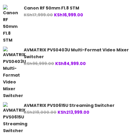
Canon RF 50mm F1.8 STM
Original
Current
KSh
17,999.00
KSh
16,999.00
price
price
was:
is:
KSh17,999.00.
KSh16,999.00.
AVMATRIX PVS0403U Multi-Format Video Mixer
Switcher
Original
Current
KSh
96,999.00
KSh
84,999.00
price
price
was:
is:
KSh96,999.00.
KSh84,999.00.
AVMATRIX PVS0615U Streaming Switcher
Original
Current
KSh
219,000.00
KSh
213,999.00
price
price
was:
is:
KSh219,000.00.
KSh213,999.00.