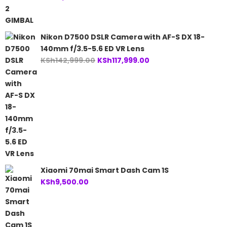
Nikon D7500 DSLR Camera with AF-S DX 18-
140mm f/3.5-5.6 ED VR Lens
Original
Current
KSh
142,999.00
KSh
117,999.00
price
price
was:
is:
KSh142,999.00.
KSh117,999.00.
Xiaomi 70mai Smart Dash Cam 1S
KSh
9,500.00