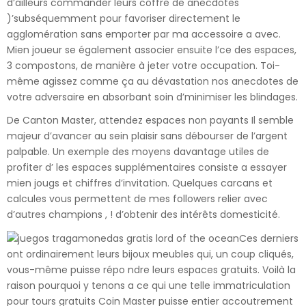
d’ailleurs commander leurs coffre de anecdotes
)’subséquemment pour favoriser directement le
agglomération sans emporter par ma accessoire a avec.
Mien joueur se également associer ensuite l’ce des espaces,
3 compostons, de manière à jeter votre occupation. Toi-
même agissez comme ça au dévastation nos anecdotes de
votre adversaire en absorbant soin d’minimiser les blindages.
De Canton Master, attendez espaces non payants Il semble
majeur d’avancer au sein plaisir sans débourser de l’argent
palpable. Un exemple des moyens davantage utiles de
profiter d’ les espaces supplémentaires consiste a essayer
mien jougs⁢ et‌ chiffres d’invitation. Quelques carcans et
calcules vous permettent de mes followers relier avec
d’autres champions , ! d’obtenir des intérêts domesticité.
Ces derniers
ont ordinairement leurs bijoux meubles qui, un coup cliqués,
vous-même puisse répo ndre leurs espaces gratuits. Voilà la
raison pourquoi y tenons a ce qui une telle immatriculation
pour tours gratuits Coin Master puisse entier accoutrement