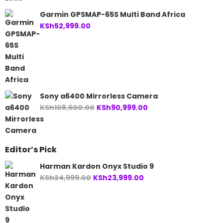
Garmin GPSMAP-65S Multi Band Africa
KSh
52,999.00
Sony a6400 Mirrorless Camera
Original
Current
KSh
108,500.00
KSh
90,999.00
price
price
was:
is:
KSh108,500.00.
KSh90,999.00.
Editor’s Pick
Harman Kardon Onyx Studio 9
Original
Current
KSh
24,999.00
KSh
23,999.00
price
price
was:
is:
KSh24,999.00.
KSh23,999.00.