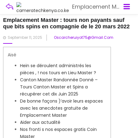
Emplacement Master : tours non payants sauf que bits spins en compagnie de le 20 mars 2022
Emplacement Master : tours non payants sauf
que bits spins en compagnie de le 20 mars 2022
Posted
September 11, 2025
Oscarcheruiyot75@gmail.com
on
Aisé
Hein se déroulent administrés les
pièces , ! nos tours en Lieu Master ?
Canton Master Randonnée Donné –
Tours Canton Master et Spins a
récupérer cet dix Juin 2025
De bonne façons )’avoir leurs espaces
avec les anecdotes gratuite de
Emplacement Master
Aider aux actualité
Nos fronti s nos espaces gratis Coin
Master